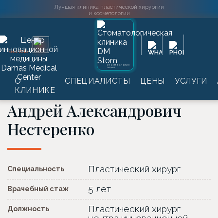
Лучшая клиника пластической хирургии
и косметологии
Главная
→
Специалисты
→
Андрей Александрович
2016
SINCE
Нестеренко
СТОМАТОЛОГИЯ
График приёма
DAMAS
О
СПЕЦИАЛИСТЫ
ЦЕНЫ
УСЛУГИ
ЛУЧШИЙ ПЛАСТИЧЕСКИЙ ХИРУРГ ПО ЛИПОСАКЦИИ
КЛИНИКЕ
Андрей Александрович
Нестеренко
Пластический хирург
Специальность
5 лет
Врачебный стаж
Пластический хирург
Должность
центра инновационной