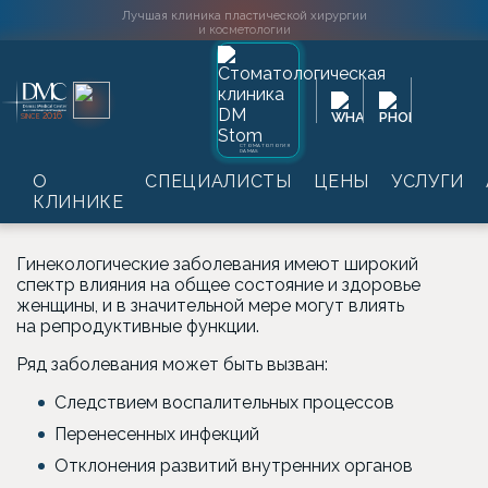
Лучшая клиника пластической хирургии
и косметологии
Главная
→
Услуги
→
Гинекология
→
Лечение
2016
SINCE
Лечение гинекологических
СТОМАТОЛОГИЯ
DAMAS
О
СПЕЦИАЛИСТЫ
ЦЕНЫ
УСЛУГИ
заболеваний
КЛИНИКЕ
Гинекологические заболевания имеют широкий
спектр влияния на общее состояние и здоровье
женщины, и в значительной мере могут влиять
на репродуктивные функции.
Ряд заболевания может быть вызван:
Следствием воспалительных процессов
Перенесенных инфекций
Отклонения развитий внутренних органов