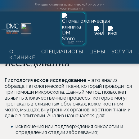
Лучшая клиника пластической хирургии
и косметологии
Главная
→
Услуги
→
Лабораторные обследования
→
2016
SINCE
Онкомаркеры
→
Гистологические исследования
СТОМАТОЛОГИЯ
DAMAS
Гистологические
О
СПЕЦИАЛИСТЫ
ЦЕНЫ
УСЛУГИ
КЛИНИКЕ
исследования
Гистологическое исследование
– это анализ
образца патологической ткани, который проводится
при помощи микроскопа. Данный метод позволяет
выявить злокачественные процессы, которые могут
протекать в слизистых оболочках, коже, костном
мозге, мышцах, внутренних органов, костной ткани и
даже в эпителии. Анализ назначается для:
исключения или подтверждения онкологии и
определения стадии заболевания;