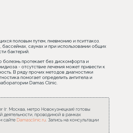
ихся половым путем, пневмонию и пситтакоз.
, бассейнах, саунах и при использовании общих
ти бактерий.
о болезнь протекает без дискомфорта и
идиоза - отсутствие лечения может привести к
ость. В ряду прочих методов диагностики
гностика помогает определить антитела и
лаборатории Damas Clinic.
 (г. Москва, метро Новокузнецкая) готовы
й деятельности, проводимой в рамках
м сайте
Damasclinic.ru
. Запись на консультации