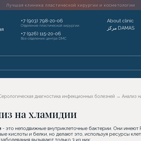
Лучшая клиника пластической хирургии
и косметологии
+7 (903) 798-20-06
About clinic
Отделение пластической хирургии
مركز DAMAS
+7 (926) 115-20-06
Все отделения центра DMC
Серологическая диагностика инфекционных болезней
→
Анализ н
из на хламидии
и
- это неподвижные внутриклеточные бактерии. Они имеют 
ые кислоты и белки, но делают это, используя ресурсы клет
заболевания вызывают только 3 из них: