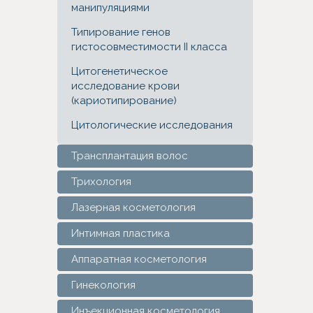
манипуляциями
Типирование генов
гистосовместимости II класса
Цитогенетическое
исследование крови
(кариотипирование)
Цитологические исследования
Трансплантация волос
Трихология
Лазерная косметология
Интимная пластика
Аппаратная косметология
Гинекология
Инъекционная косметология