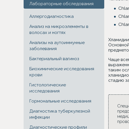
Лабораторные обследования
Chla
Аллергодиагностика
Chlam
Chla
Анализ на микроэлементы в
волосах и ногтях
Хламидии
Анализы на аутоиммунные
Основной 
заболевания
предмето
Бактериальный вагиноз
Чаще все
выраженн
Биохимические исследования
таким ос
крови
хламидио
стадию за
Гистологические
исследования
Гормональные исследования
Специ
Диагностика туберкулезной
предо
медиц
инфекции
прово
Диагностические профили