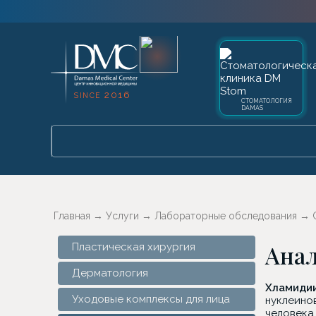
2016
SINCE
СТОМАТОЛОГИЯ
DAMAS
Главная
→
Услуги
→
Лабораторные обследования
→
Анал
Пластическая хирургия
Дерматология
Хламиди
Уходовые комплексы для лица
нуклеинов
человека 