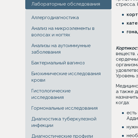
Лабораторные обследования
стресса. 
кор
Аллергодиагностика
кат
Анализ на микроэлементы в
гон
волосах и ногтях
Анализы на аутоиммунные
Кортикос
заболевания
веществ.
сердечны
Бактериальный вагиноз
организм
удовлетв
Биохимические исследования
Уровень 
крови
Медицинс
Гистологические
а также 
назначить
исследования
когда:
Гормональные исследования
есть
Адди
Диагностика туберкулезной
инфекции
нужн
необ
Диагностические профили