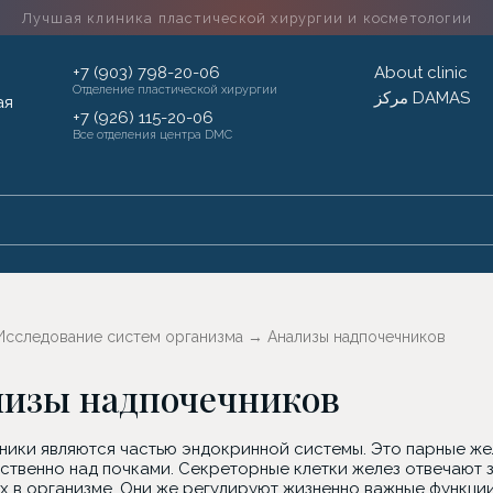
Лучшая клиника пластической хирургии
и косметологии
+7 (903) 798-20-06
About clinic
Отделение пластической хирургии
مركز DAMAS
+7 (926) 115-20-06
Все отделения центра DMC
Исследование систем организма
→
Анализы надпочечников
лизы надпочечников
ники являются частью эндокринной системы. Это парные ж
ственно над почками. Секреторные клетки желез отвечают з
х в организме. Они же регулируют жизненно важные функции