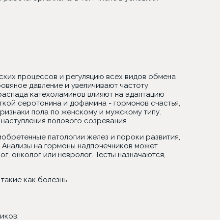
ских процессов и регуляцию всех видов обмена
овяное давление и увеличивают частоту
распада катехоламинов влияют на адаптацию
ткой серотонина и дофамина - гормонов счастья,
ризнаки пола по женскому и мужскому типу.
 наступления полового созревания.
обретенные патологии желез и пороки развития,
 Анализы на гормоны надпочечников может
ог, онколог или невролог. Тесты назначаются,
 такие как болезнь
иков;