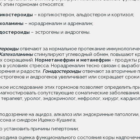
К этим гормонам относятся:
тикостероиды
– кортикостерон, альдостерон и кортизол;
ехоламины
– норадреналин и адреналин;
адостероиды
– эстрогены и андрогены.
тероиды
отвечают за нормальное протекание иммунологиче
Катехоламины
стимулируют углеводный обмен, повышают кр
х сокращений.
Норметанефрин и метанефрин
- продукты 
а в условиях стресса. Норадреналин тесно связан с вырабо
орения и радости.
Гонадостероиды
отвечают за вторичные п
эстрогенов и андрогенов увеличивает или сокращает сроки
кое исследование этих гормонов позволяет определить при
диагностировать сопутствующие соматические заболевания.
 терапевт, уролог, эндокринолог, нефролог, хирург, кардиол
 подозрение на ацидоз, алкалоз или эндокринные патологии,
сона и синдром Иценко-Кушинга;
о установить причины гипертонии;
ходима оценка функционального состояния коры надпочечн