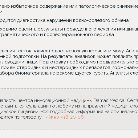
лено избыточное содержание или патологическое снижение 
и;
одится диагностика нарушений водно-солевого обмена;
ходимо оценить результаты проведенного лечения или дина
травматического и послеоперационного периода.
дения тестов пациент сдает венозную кровь или мочу. Анал
енной подготовки. На результаты анализов может повлиять 
углеводами пищи. Подготовку необходимо предварительно о
 прием стероидных и нестероидных препаратов, гормональны
забора биоматериала не рекомендуется курить. Анализы сле
алисты центра инновационной медицины Damas Medical Center
ставить консультации по любому из направлений медицинско
инской лицензии. Вся подробная информация на официально
дится по телефону
+7 (495) 798-20-06
.