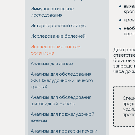
выяв
Иммунологические
кров
исследования
пров
Интерфероновый статус
необ
пост
Исследование болезней
Исследование систем
Для прове
организма
ответств
богатой 
Анализы для легких
запрещен
часа до 
Анализы для обследования
ЖКТ (желудочно-кишечного
тракта)
Анализы для обследования
Специ
щитовидной железы
предо
медиц
Анализы для поджелудочной
прово
железы
Анализы для проверки печени