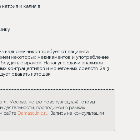
натрия и калия в
мику
из надпочечников требует от пациента
прием некоторых медикаментов и употребление
бсудить с врачом. Накануне сдачи анализов
х контрацептивов и мочегонных средств. За 3
дует сдавать натощак.
 (г. Москва, метро Новокузнецкая) готовы
й деятельности, проводимой в рамках
м сайте
Damasclinic.ru
. Запись на консультации