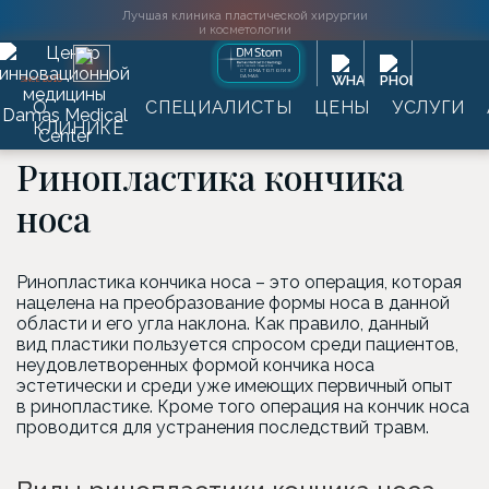
Лучшая клиника пластической хирургии
и косметологии
СТОМАТОЛОГИЯ
DAMAS
2016
SINCE
О
СПЕЦИАЛИСТЫ
ЦЕНЫ
УСЛУГИ
Главная
→
Услуги
→
Пластическая хирургия
→
Ринопластика
КЛИНИКЕ
→
Ринопластика кончика носа
Ринопластика кончика
носа
Ринопластика кончика носа – это операция, которая
нацелена на преобразование формы носа в данной
области и его угла наклона. Как правило, данный
вид пластики пользуется спросом среди пациентов,
неудовлетворенных формой кончика носа
эстетически и среди уже имеющих первичный опыт
в ринопластике. Кроме того операция на кончик носа
проводится для устранения последствий травм.