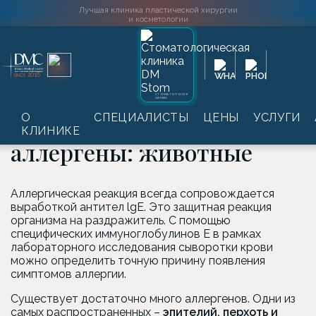
Лучшая клиника пластической хирургии
и косметологии
Главная
→
Услуги
→
Лабораторные обследования
→
2016
SINCE
Аллергодиагностика
→
Индивидуальные аллергены:
животные
СТОМАТОЛОГИЯ
DAMAS
Индивидуальные
О
СПЕЦИАЛИСТЫ
ЦЕНЫ
УСЛУГИ
КЛИНИКЕ
аллергены: животные
Аллергическая реакция всегда сопровождается
выработкой антител lgE. Это защитная реакция
организма на раздражитель. С помощью
специфических иммуноглобулинов Е в рамках
лабораторного исследования сыворотки крови
можно определить точную причину появления
симптомов аллергии.
Существует достаточно много аллергенов. Одни из
самых распространенных –
эпителий, перхоть и