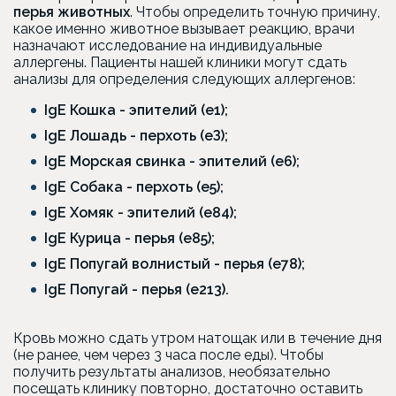
перья животных
. Чтобы определить точную причину,
какое именно животное вызывает реакцию, врачи
назначают исследование на индивидуальные
аллергены. Пациенты нашей клиники могут сдать
анализы для определения следующих аллергенов:
IgE Кошка - эпителий (e1);
IgE Лошадь - перхоть (eЗ);
IgE Морская свинка - эпителий (e6);
IgE Собака - перхоть (e5);
IgE Хомяк - эпителий (e84);
IgE Курица - перья (e85);
IgE Попугай волнистый - перья (е78);
IgE Попугай - перья (e213).
Кровь можно сдать утром натощак или в течение дня
(не ранее, чем через 3 часа после еды). Чтобы
получить результаты анализов, необязательно
посещать клинику повторно, достаточно оставить