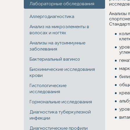
Лабораторные обследования
исследов
Анализы 
Аллергодиагностика
спортсме
Стандарт
Анализ на микроэлементы в
волосах и ногтях
коли
клет
Анализы на аутоиммунные
уров
заболевания
угле
Бактериальный вагиноз
гема
марк
Биохимические исследования
крови
били
общи
Гистологические
исследования
креа
альб
Гормональные исследования
уров
Диагностика туберкулезной
вита
инфекции
Диагностические профили