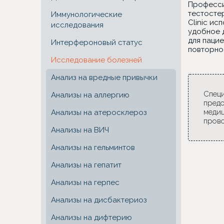
Професси
тестостер
Иммунологические
Clinic и
исследования
удобное 
для пацие
Интерфероновый статус
повторно
Исследование болезней
Анализ на вредные привычки
Специ
Анализы на аллергию
предо
медиц
Анализы на атеросклероз
прово
Анализы на ВИЧ
Анализы на гельминтов
Анализы на гепатит
Анализы на герпес
Анализы на дисбактериоз
Анализы на дифтерию