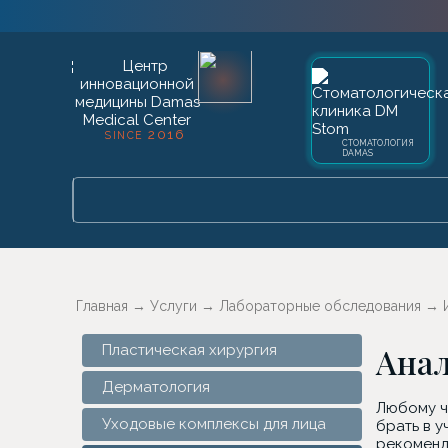
2016
SINCE
СТОМАТОЛОГИЯ
DAMAS
Главная
→
Услуги
→
Лабораторные обследования
→
Анал
Пластическая хирургия
Дерматология
Любому ч
Уходовые комплексы для лица
брать в 
рекоменд