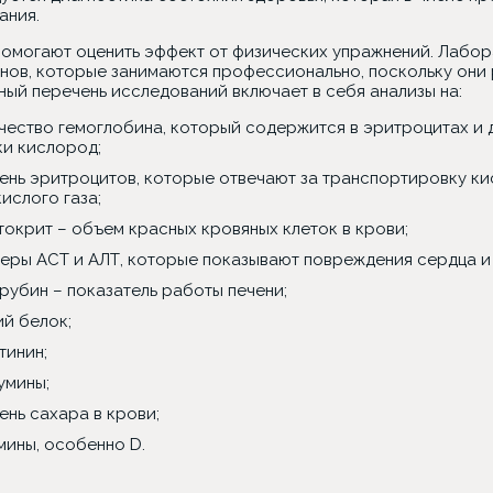
ания.
помогают оценить эффект от физических упражнений. Лабо
нов, которые занимаются профессионально, поскольку они 
ный перечень исследований включает в себя анализы на:
чество гемоглобина, который содержится в эритроцитах и 
ки кислород;
ень эритроцитов, которые отвечают за транспортировку к
кислого газа;
токрит – объем красных кровяных клеток в крови;
еры АСТ и АЛТ, которые показывают повреждения сердца и 
рубин – показатель работы печени;
й белок;
тинин;
умины;
ень сахара в крови;
мины, особенно D.