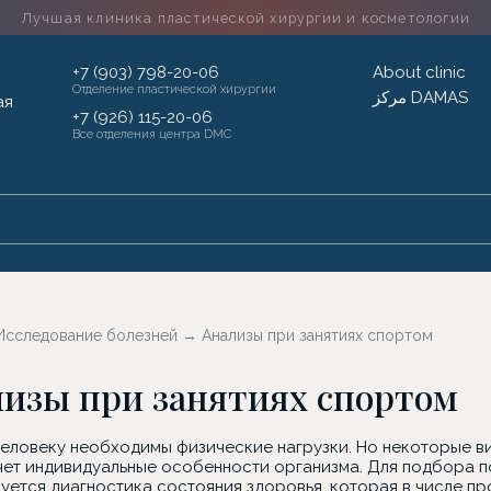
Лучшая клиника пластической хирургии
и косметологии
+7 (903) 798-20-06
About clinic
Отделение пластической хирургии
مركز DAMAS
+7 (926) 115-20-06
Все отделения центра DMC
Исследование болезней
→
Анализы при занятиях спортом
изы при занятиях спортом
еловеку необходимы физические нагрузки. Но некоторые ви
учет индивидуальные особенности организма. Для подбора 
уется диагностика состояния здоровья, которая в числе п