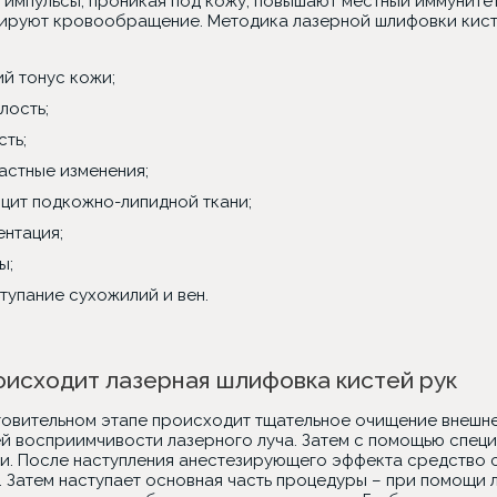
 импульсы, проникая под кожу, повышают местный иммунитет
зируют кровообращение. Методика лазерной шлифовки кист
ий тонус кожи;
лость;
сть;
астные изменения;
цит подкожно-липидной ткани;
ентация;
ы;
тупание сухожилий и вен.
оисходит лазерная шлифовка кистей рук
товительном этапе происходит тщательное очищение внешне
ей восприимчивости лазерного луча. Затем с помощью спец
и. После наступления анестезирующего эффекта средство с
. Затем наступает основная часть процедуры – при помощи 