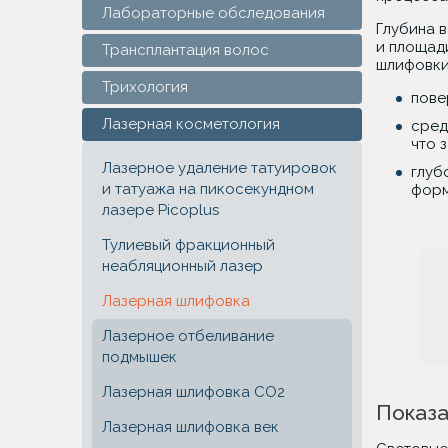
Лабораторные обследования
Глубина 
и площад
Трансплантация волос
шлифовки
Трихология
пове
Лазерная косметология
сред
что 
Лазерное удаление татуировок
глуб
и татуажа на пикосекундном
форм
лазере Picoplus
Тулиевый фракционный
неабляционный лазер
Лазерная шлифовка
Лазерное отбеливание
подмышек
Лазерная шлифовка CO2
Показа
Лазерная шлифовка век