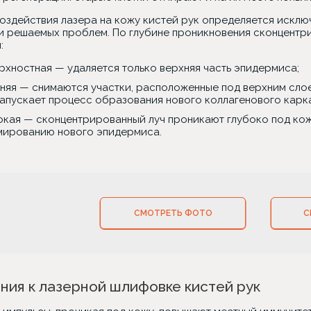
воздействия лазера на кожу кистей рук определяется исклю
и решаемых проблем. По глубине проникновения сконцентри
:
рхностная — удаляется только верхняя часть эпидермиса;
няя — снимаются участки, расположенные под верхним сло
запускает процесс образования нового коллагенового карк
окая — сконцентрированный луч проникают глубоко под кож
ированию нового эпидермиса.
СМОТРЕТЬ ФОТО
С
ния к лазерной шлифовке кистей рук