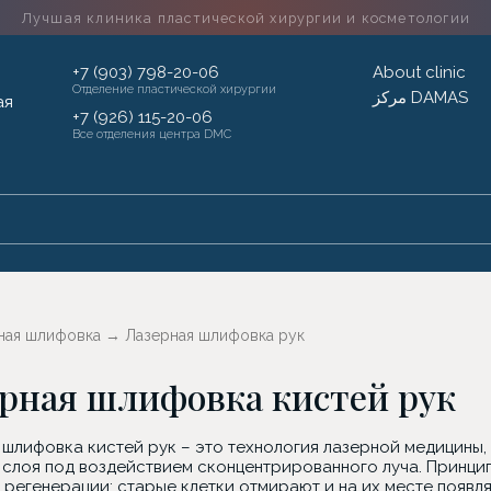
Лучшая клиника пластической хирургии
и косметологии
+7 (903) 798-20-06
About clinic
Отделение пластической хирургии
مركز DAMAS
+7 (926) 115-20-06
Все отделения центра DMC
ная шлифовка
→
Лазерная шлифовка рук
рная шлифовка кистей рук
 шлифовка кистей рук – это технология лазерной медицины
 слоя под воздействием сконцентрированного луча. Принцип
 регенерации: старые клетки отмирают и на их месте появл