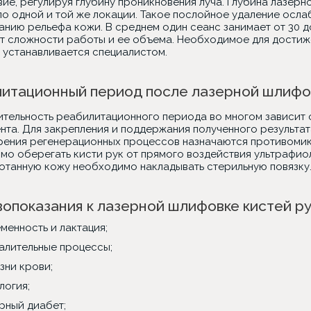
ие, регулируя глубину проникновения луча. Глубина лазерн
по одной и той же локации. Такое послойное удаление осл
анию рельефа кожи. В среднем один сеанс занимает от 30 
от сложности работы и ее объема. Необходимое для достиж
 устанавливается специалистом.
итационный период после лазерной шлифов
тельность реабилитационного периода во многом зависит 
ента. Для закрепления и поддержания полученного результа
рения регенерационных процессов назначаются противомик
мо оберегать кисти рук от прямого воздействия ультрафио
отанную кожу необходимо накладывать стерильную повязку
опоказания к лазерной шлифовке кистей ру
менность и лактация;
алительные процессы;
зни крови;
логия;
рный диабет;