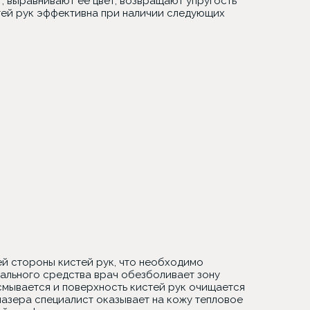
, выравнивают ее цвет, возвращают упругость
ей рук эффективна при наличии следующих
й стороны кистей рук, что необходимо
иального средства врач обезболивает зону
мывается и поверхность кистей рук очищается
лазера специалист оказывает на кожу тепловое