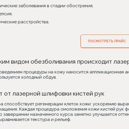
ические заболевания в стадии обострения;
епсия;
ические расстройства.
ПОСМОТРЕТЬ ПРАЙС
ким видом обезболивания происходит лазе
оведением процедуры на кожу наносится аппликационная ан
ользуется холодный обдув.
 от лазерной шлифовки кистей рук
а способствует регенерации клеток кожи: ускорению выраб
ащения. Каждая процедура омоложения кожи кистей рук ф
По завершении назначенного курса заметно улучшается отте
выравнивается текстура и рельеф.