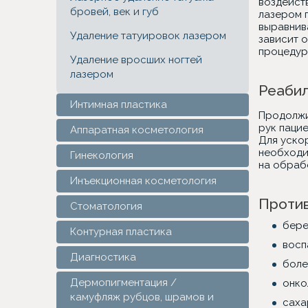
воздейств
бровей, век и губ
лазером 
выравнив
Удаление татуировок лазером
зависит 
процедур
Удаление вросших ногтей
лазером
Реабил
Интимная пластика
Продолжи
рук паци
Аппаратная косметология
Для уско
необходи
Гинекология
на обраб
Инъекционная косметология
Против
Стоматология
бере
Контурная пластика
восп
Диагностика
боле
Дермопигментация /
онко
камуфляж рубцов, шрамов и
саха