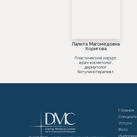
Лалита Магомедовна
Коригова
Пластический хирург,
врач-косметолог,
дерматолог,
ботулинотерапевт,
лазеротерапевт
Главная
Специал
Услуги
Фото
Информа