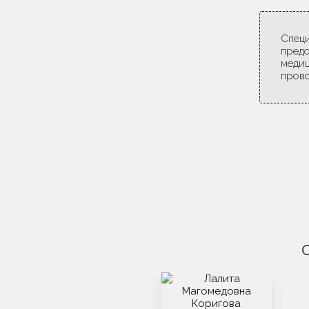
Специ
предо
медиц
прово