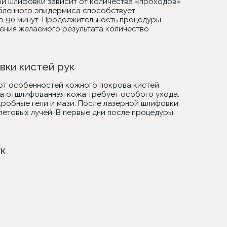
ой шлифовки зависит от количества
«проходов
»
абленного эпидермиса способствует
до 90 минут. Продолжительность процедуры
ения желаемого результата количество
ки кистей рук
от особенностей кожного покрова кистей
та отшлифованная кожа требует особого ухода.
робные гели и мази. После лазерной шлифовки
летовых лучей. В первые дни после процедуры
.
к