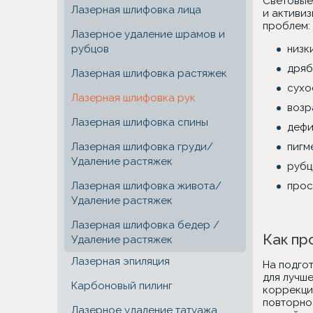
Световые
Лазерная шлифовка лица
и активи
проблем:
Лазерное удаление шрамов и
рубцов
низк
дряб
Лазерная шлифовка растяжек
сухо
Лазерная шлифовка рук
возр
Лазерная шлифовка спины
дефи
Лазерная шлифовка груди/
пигм
Удаление растяжек
рубц
Лазерная шлифовка живота/
прос
Удаление растяжек
Лазерная шлифовка бедер /
Как пр
Удаление растяжек
Лазерная эпиляция
На подго
для лучш
Карбоновый пилинг
коррекци
повторно
Лазерное удаление татуажа