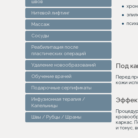
швов
хрон
Нитевой лифтинг
эпил
псих
Массаж
Сосуды
Реабилитация после
пластических операций
Под ка
Удаление новообразований
Обучение врачей
Перед пр
кожи исп
Подарочные сертификаты
Эффект
Инфузионная терапия /
Капельницы
Процедур
кровообр
Швы / Рубцы / Шрамы
каркас. 
и тонус, 