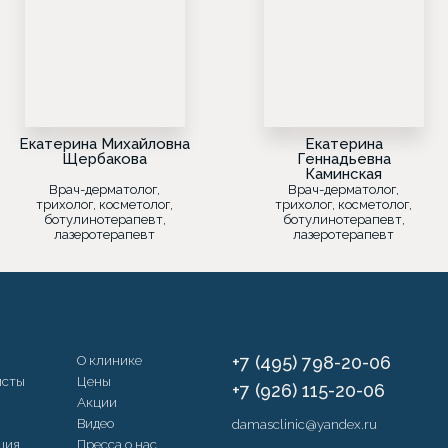
Екатерина Михайловна
Екатерина
Щербакова
Геннадьевна
Каминская
Врач-дерматолог,
Врач-дерматолог,
трихолог, косметолог,
трихолог, косметолог,
ботулинотерапевт,
ботулинотерапевт,
лазеротерапевт
лазеротерапевт
О клинике
+7 (495) 798-20-06
исты
Цены
+7 (926) 115-20-06
Акции
Видео
damasclinic@yandex.ru
ция
Пресса о нас