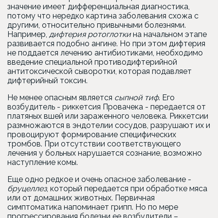
значение имеет дифференциальная диагностика,
потому что нередко картина заболевания схожа с
другими, относительно привычными болезнями.
Например,
дифтерия ротоглотки
на начальном этапе
развивается подобно ангине. Но при этом дифтерия
не поддается лечению антибиотиками, необходимо
введение специальной противодифтерийной
антитоксической сыворотки, которая подавляет
дифтерийный токсин.
Не менее опасным является
сыпной тиф
. Его
возбудитель - риккетсия Провачека - передается от
платяных вшей или зараженного человека. Риккетсии
размножаются в эндотелии сосудов, разрушают их и
провоцируют формирование специфических
тромбов. При отсутствии соответствующего
лечения у больных нарушается сознание, возможно
наступление комы.
Еще одно редкое и очень опасное заболевание -
бруцеллез
, который передается при обработке мяса
или от домашних животных. Первичная
симптоматика напоминает грипп. Но по мере
прогрессирования болезни ее возбудители –