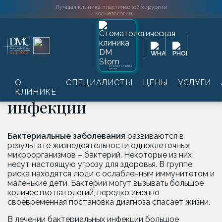
Лучшая клиника пластической хирургии
и косметологии
Главная
→
Услуги
→
Лабораторные обследования
→
2016
SINCE
Серологическая диагностика инфекционных болезней
→
Анализ на бактериальные инфекции
СТОМАТОЛОГИЯ
DAMAS
Анализ на бактериальные
О
СПЕЦИАЛИСТЫ
ЦЕНЫ
УСЛУГИ
КЛИНИКЕ
инфекции
Бактериальные заболевания
развиваются в
результате жизнедеятельности одноклеточных
микроорганизмов – бактерий. Некоторые из них
несут настоящую угрозу для здоровья. В группе
риска находятся люди с ослабленным иммунитетом и
маленькие дети. Бактерии могут вызывать большое
количество патологий, нередко именно
своевременная постановка диагноза спасает жизни.
В лечении бактериальных инфекции большое