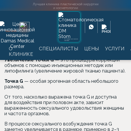
Лучшая клиника пластической хирургии
и косметологии
Главная
→
Услуги
→
Гинекология
→
Увеличение точки G
2016
SINCE
Увеличение точки G
СТОМАТОЛОГИЯ
DAMAS
О
СПЕЦИАЛИСТЫ
ЦЕНЫ
УСЛУГИ
КЛИНИКЕ
Увеличение точки G
— это процедура коррекции
объемов с помощью инъекционных методик или
липофилинга
(увеличение
жировой тканью пациента).
Точка G
— особая эрогенная область небольшого
размера.
От того, насколько выражена точка G и доступна
для воздействия при половом акте, зависит
выраженность сексуального удовольствия женщины
и частота оргазмов.
В процессе сексуального возбуждения точка G
заметно увеличивается в размере, примерно в 2–3