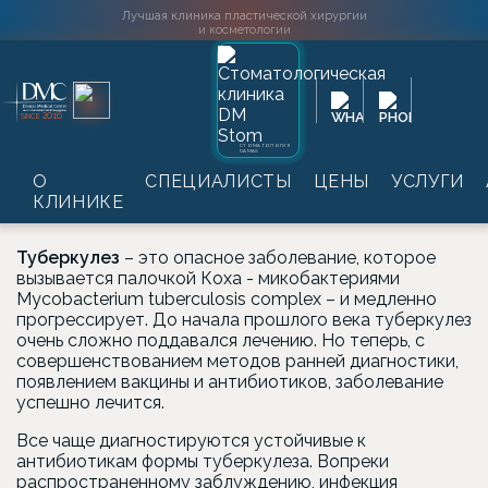
Лучшая клиника пластической хирургии
и косметологии
Главная
→
Услуги
→
Лабораторные обследования
→
2016
SINCE
Серологическая диагностика инфекционных болезней
→
Анализ на туберкулез
СТОМАТОЛОГИЯ
DAMAS
Анализ на туберкулез
О
СПЕЦИАЛИСТЫ
ЦЕНЫ
УСЛУГИ
КЛИНИКЕ
Туберкулез
– это опасное заболевание, которое
вызывается палочкой Коха - микобактериями
Mycobacterium tuberculosis complex – и медленно
прогрессирует. До начала прошлого века туберкулез
очень сложно поддавался лечению. Но теперь, с
совершенствованием методов ранней диагностики,
появлением вакцины и антибиотиков, заболевание
успешно лечится.
Все чаще диагностируются устойчивые к
антибиотикам формы туберкулеза. Вопреки
распространенному заблуждению, инфекция