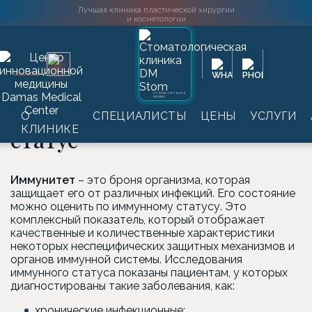
Лучшая клиника пластической хирургии
и косметологии
Главная
→
Услуги
→
Лабораторные обследования
→
2016
SINCE
Исследование болезней
→
Анализы на иммунный статус
СТОМАТОЛОГИЯ
DAMAS
Анализы на иммунный
О
СПЕЦИАЛИСТЫ
ЦЕНЫ
УСЛУГИ
КЛИНИКЕ
статус
Иммунитет
– это броня организма, которая
защищает его от различных инфекций. Его состояние
можно оценить по иммунному статусу. Это
комплексный показатель, который отображает
качественные и количественные характеристики
некоторых неспецифических защитных механизмов и
органов иммунной системы. Исследования
иммунного статуса показаны пациентам, у которых
диагностированы такие заболевания, как:
хронические инфекционные;