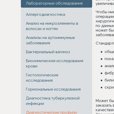
Лабораторные обследования
увеличива
Чтобы ми
Аллергодиагностика
операции
хирургич
Анализ на микроэлементы в
по данны
волосах и ногтях
может бы
заболева
Анализы на аутоиммунные
заболевания
Стандарт
обще
Бактериальный вагиноз
пока
Биохимические исследования
анал
крови
фибр
Гистологические
били
исследования
скри
Гормональные исследования
Диагностика туберкулезной
Может бы
инфекции
заказать
качестве
Диагностические профили