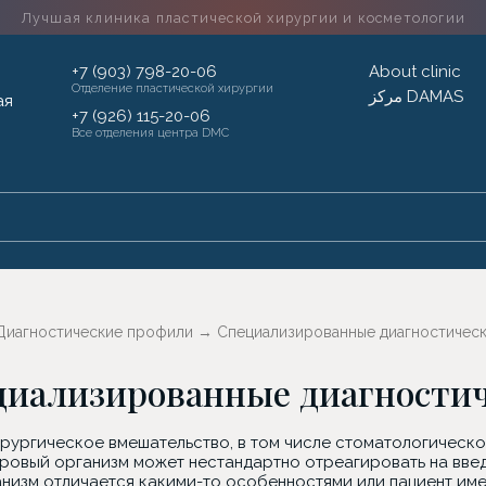
Лучшая клиника пластической хирургии
и косметологии
+7 (903) 798-20-06
About clinic
Отделение пластической хирургии
مركز DAMAS
+7 (926) 115-20-06
Все отделения центра DMC
Диагностические профили
→
Специализированные диагностичес
циализированные диагности
ургическое вмешательство, в том числе стоматологическое 
ровый организм может нестандартно отреагировать на введ
анизм отличается какими-то особенностями или пациент име