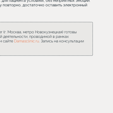
для пациента условиях, без неприятных эмоций.
ку повторно, достаточно оставить электронный
 (г. Москва, метро Новокузнецкая) готовы
й деятельности, проводимой в рамках
м сайте
Damasclinic.ru
. Запись на консультации