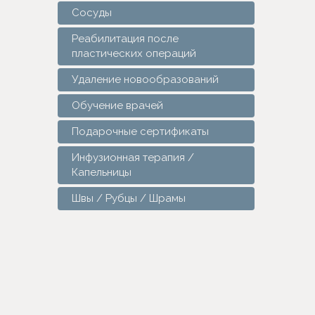
Сосуды
Реабилитация после
пластических операций
Удаление новообразований
Обучение врачей
Подарочные сертификаты
Инфузионная терапия /
Капельницы
Швы / Рубцы / Шрамы