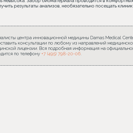
ь невысока. Забор биоматериала проводится в комфортных 
лучить результаты анализов, необязательно посещать клини
алисты центра инновационной медицины Damas Medical Center
ставить консультации по любому из направлений медицинско
инской лицензии. Вся подробная информация на официально
дится по телефону
+7 (495) 798-20-06
.