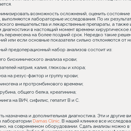
ется.
нимизировать возможность осложнений, оценить состояние в
, выполняются лабораторные исследования. По их результ
еского вмешательства и лекарственные препараты, а также
м диагностики в настоящий момент времени хирургическое 
ть перенесена на более поздний срок. Нередко такие реш
ний или если основные показатели сильно отклоняются от н
ный предоперационный набор анализов состоит из:
го биохимического анализа крови;
зателей натрия, калия, глюкозы и хлора;
иза на резус-фактор и группу крови;
иногена и протромбинового времени;
рубина, общего белка, креатинина;
нинга на ВИЧ, сифилис, гепатит В и С.
ть назначена и дополнительная диагностика. Эти и другие 
 в лаборатории
Damas Clinic
. В нашей клинике все исследов
нно, на современном оборудовании. Сдать анализы можно в 