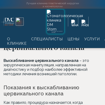
Лучшая клиника пластической хирургии
и косметологии
Главная
→
Услуги
→
Гинекология
→
Выскабливание
2016
SINCE
цервикального канала
СТОМАТОЛОГИЯ
DAMAS
Выскабливание
О
СПЕЦИАЛИСТЫ
ЦЕНЫ
УСЛУГИ
КЛИНИКЕ
цервикального канала
Выскабливание цервикального канала
– это
хирургическая манипуляция, направленная на
диагностику и подбор наиболее эффективной
методики лечения возникшей патологии.
Показания к выскабливанию
цервикального канала
Как правило, процедура назначается, когда