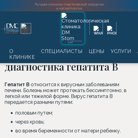
Лучшая клиника пластической хирургии
и косметологии
Главная
→
Услуги
→
Лабораторные обследования
→
2016
SINCE
Серологическая диагностика инфекционных болезней
→
Серологическая диагностика гепатита В
СТОМАТОЛОГИЯ
DAMAS
Серологическая
О
СПЕЦИАЛИСТЫ
ЦЕНЫ
УСЛУГИ
КЛИНИКЕ
диагностика гепатита В
Гепатит B
относится к вирусным заболеваниям
печени. Болезнь может протекать бессимптомно, в
легкой или тяжелой форме. Вирус гепатита В
передается разными путями:
половым путем;
через кровь;
во время беременности от матери ребенку.