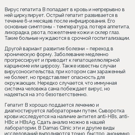
Вирус гепатита В попадает в кровь и непрерывно в
ней циркулирует. Острый гепатит развивается в
течение 6-и месяцев после инфицирования. Его
основные симптомы - температура, потеря аппетита,
лихорадка, рвота, пожелтение кожи и склер глаз.
Такие больные нуждаются в срочной госпитализации.
Другой вариант развития болезни – переход в
хроническую форму. Заболевание медленно
прогрессирует и приводит к гепатоцеллюлярной
карциноме или циррозу. Также известны случаи
вирусоносительства, при котором сам зараженный
не болеет, но представляет опасность для
окружающих. Нередко случается, что иммунная
система человека сама побеждает вирус, но
надеяться на это безответственно.
Гепатит В хорошо поддается лечению и
диагностируется лабораторным путем. Сыворотка
крови исследуется на наличие антител anti-HBs, anti-
HBc и HBsAg. Сдать анализ можно в нашей
лаборатории. В Damas Clinic эти и другие виды
исследований выполняются точно, быстро, анонимно