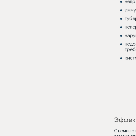
невр
имму
тубе
непе
нару
недо
треб
кист
Эффект
Съемные 