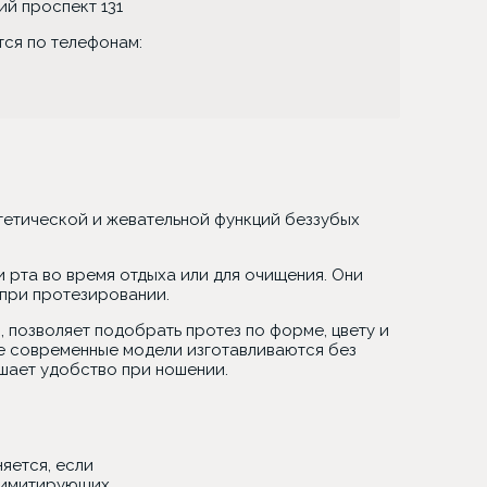
кий проспект 131
тся по телефонам:
тетической и жевательной функций беззубых
 рта во время отдыха или для очищения. Они
 при протезировании.
 позволяет подобрать протез по форме, цвету и
е современные модели изготавливаются без
шает удобство при ношении.
яется, если
, имитирующих