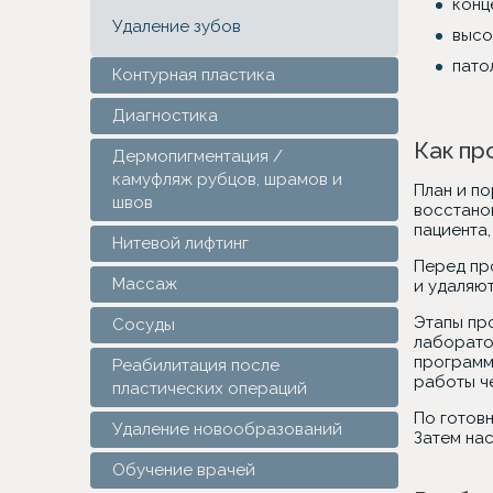
конц
Удаление зубов
высо
пато
Контурная пластика
Диагностика
Как пр
Дермопигментация /
камуфляж рубцов, шрамов и
План и п
швов
восстанов
пациента,
Нитевой лифтинг
Перед пр
Массаж
и удаляю
Этапы про
Сосуды
лаборато
программ
Реабилитация после
работы ч
пластических операций
По готов
Удаление новообразований
Затем нас
Обучение врачей