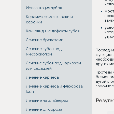
челю
Имплантация зубов
мост
неск
Керамические вкладки и
замк
коронки
усло
Клиновидные дефекты зубов
кото
утра
Лечение брекетами
Лечение зубов под
Последни
микроскопом
функцион
необходи
Лечение зубов под наркозом
других ма
или седацией
Протезы м
безмоном
Лечение кариеса
дугой в 
замочное
Лечение кариеса и флюороза
Icon
Резуль
Лечение на элайнерах
Лечение флюороза