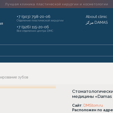
Лучшая клиника пластической хирургии
и косметологии
+7 (903) 798-20-06
About clinic
Отделение пластической хирургии
مركز DAMAS
+7 (926) 115-20-06
Все отделения центра DMC
зирование зубов
Стоматологически
медицины «Damas 
Сайт
:
DMStom.ru
Расположен по адре