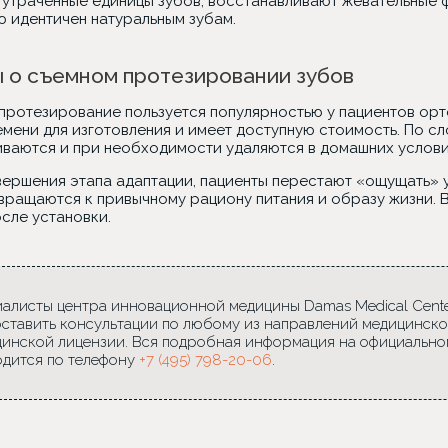
 утраченные единицы зубов, восстанавливают жевательные ф
ю идентичен натуральным зубам.
 о съемном протезировании зубов
протезирование пользуется популярностью у пациентов орт
мени для изготовления и имеет доступную стоимость. По сл
иваются и при необходимости удаляются в домашних условия
вершения этапа адаптации, пациенты перестают «ощущать» 
вращаются к привычному рациону питания и образу жизни. В
сле установки.
алисты центра инновационной медицины Damas Medical Center
ставить консультации по любому из направлений медицинско
инской лицензии. Вся подробная информация на официально
дится по телефону
+7 (495) 798-20-06
.