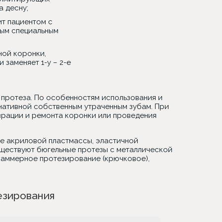
а десну;
т пациентом с
рым специальным
ной коронки,
заменяет 1-у – 2-е
 протеза. По особенностям использования и
нативной собственным утраченным зубам. При
врации и ремонта коронки или проведения
ле акриловой пластмассы, эластичной
уществуют бюгельные протезы с металлической
кламмерное протезирование (крючковое),
езирования