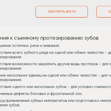
СМОТРЕТЬ ФОТО
С
ния к съемному протезированию зубов
шение эстетики, речи и жевания;
тствие всего зубного ряда на одной или обеих челюстях – д
езирования;
тствие возможности закрепить другие виды протезов – для 
езирования;
чие нескольких единиц на одной или обеих челюстях – для 
езирования;
тствие одного или нескольких зубов – для условно съемног
ченные дефекты боковых и фронтальной зон;
од приживления зубных имплантатов или подготовка к импл
ения зубов;