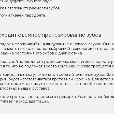
евые дефекты зубного ряда;
кая степень стираемости зубов;
логии тканей пародонта.
оходит съемное протезирование зубов
орядок мероприятий индивидуальные в каждом случае. Они з
лению, от их количества, выбранной технологии и так дале
 оценка состояния его зубов и диагностика.
оцедурой проводится профессиональная гигиена полости рт
тся те, что не подлежат восстановлению. Иногда требуется
тезирования могут включать в себя обтачивание зубов. Зат
рии будет изготавливаться протез или коронка. Для деталь
ы, которые моделируют челюсти, выявляют особенности смы
елюстных мышц и суставов.
ности протеза проводится его примерка. Если есть необход
тупает период адаптации.