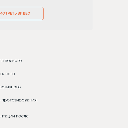
МОТРЕТЬ ВИДЕО
ля полного
полного
частичного
о протезирования;
антации после