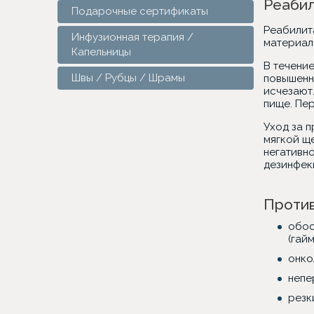
Реабил
Подарочные сертификаты
Реабилита
Инфузионная терапия /
материало
Капельницы
В течени
Швы / Рубцы / Шрамы
повышенн
исчезают.
пище. Пе
Уход за 
мягкой щ
негативн
дезинфек
Против
обос
(гай
онко
непе
резк