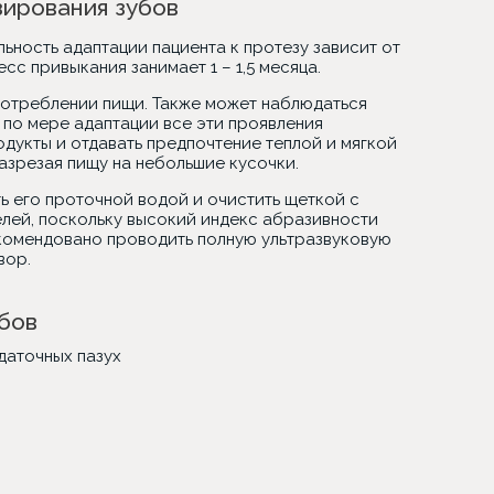
зирования зубов
ьность адаптации пациента к протезу зависит от
с привыкания занимает 1 – 1,5 месяца.
употреблении пищи. Также может наблюдаться
 по мере адаптации все эти проявления
дукты и отдавать предпочтение теплой и мягкой
азрезая пищу на небольшие кусочки.
ь его проточной водой и очистить щеткой с
елей, поскольку высокий индекс абразивности
екомендовано проводить полную ультразвуковую
вор.
бов
даточных пазух