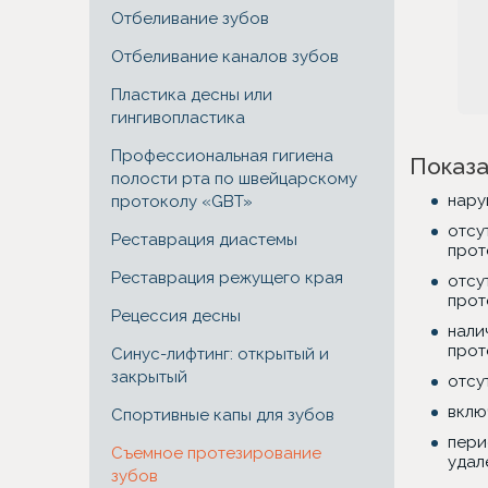
Отбеливание зубов
Отбеливание каналов зубов
Пластика десны или
гингивопластика
Профессиональная гигиена
Показа
полости рта по швейцарскому
нару
протоколу «GBT»
отсу
Реставрация диастемы
прот
Реставрация режущего края
отсу
прот
Рецессия десны
нали
прот
Синус-лифтинг: открытый и
закрытый
отсу
вклю
Спортивные капы для зубов
пери
Съемное протезирование
удал
зубов