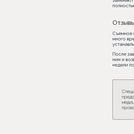
заменяют
полность
Отзывы
Съемное 
много вре
устанавл
После за
ним и воз
недели по
Специ
предо
медиц
прово