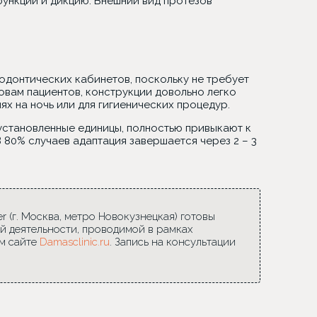
ункции и дикцию. Внешний вид протезов
одонтических кабинетов, поскольку не требует
овам пациентов, конструкции довольно легко
х на ночь или для гигиенических процедур.
установленные единицы, полностью привыкают к
 80% случаев адаптация завершается через 2 – 3
 (г. Москва, метро Новокузнецкая) готовы
й деятельности, проводимой в рамках
м сайте
Damasclinic.ru
. Запись на консультации