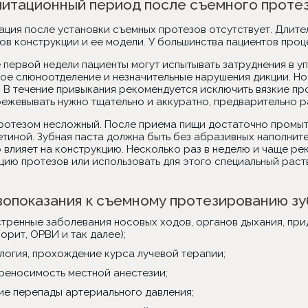
итационный период после съемного проте
ция после установки съемных протезов отсутствует. Длител
в конструкции и ее модели. У большинства пациентов процес
е первой недели пациенты могут испытывать затруднения в 
ое слюноотделение и незначительные нарушения дикции. Но
 В течение привыкания рекомендуется исключить вязкие про
режевывать нужно тщательно и аккуратно, предварительно р
протезом несложный. После приема пищи достаточно промыт
етиной. Зубная паста должна быть без абразивных наполнит
о влияет на конструкцию. Несколько раз в неделю и чаще р
цию протезов или использовать для этого специальный раст
опоказания к съемному протезированию зу
тренные заболевания носовых ходов, органов дыхания, при
морит, ОРВИ и так далее);
логия, прохождение курса лучевой терапии;
реносимость местной анестезии;
ие перепады артериального давления;