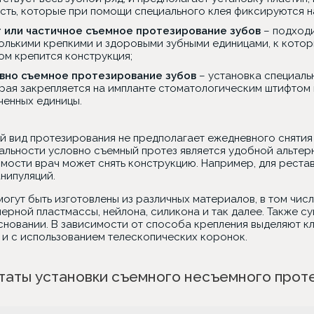
сть, которые при помощи специального клея фиксируются н
 или частичное съемное протезирование зубов
– подходи
олькими крепкими и здоровыми зубными единицами, к кото
ом крепится конструкция;
вно съемное протезирование зубов
– установка специаль
рая закрепляется на импланте стоматологическим штифтом и 
ченных единицы.
й вид протезирования не предполагает ежедневного снятия
альности условно съемный протез является удобной альтер
мости врач может снять конструкцию. Например, для реста
нипуляций.
огут быть изготовлены из различных материалов, в том чис
ерной пластмассы, нейлона, силикона и так далее. Также с
основании. В зависимости от способа крепления выделяют 
 и с использованием телескопических коронок.
таты установки съемного несъемного прот