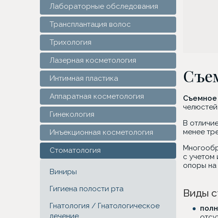
Лабораторные обследования
Трансплантация волос
Трихология
Лазерная косметология
Съем
Интимная пластика
Аппаратная косметология
Съемное 
челюстей
Гинекология
В отличие
менее тр
Инъекционная косметология
Многообр
Стоматология
с учетом
опоры на
Виниры
Гигиена полости рта
Виды с
Гнатология / Гнатологическое
полн
лечение
отсу