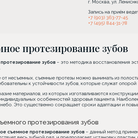
г. Москва, ул. Ленисн
Запись на приём веде
+7 (903) 363-77-45
+7 (495) 844-31-78
ное протезирование зубов
протезирование зубов
– это методика восстановления эс
.
 от несъемных, съемные протезы можно вынимать из полости
ебовательны к устойчивости зубов, которые служат опорой
азие материалов, из которых изготавливаются конструкции,
 индивидуальных особенностей здоровья пациента. Наиболе
 небо. Это существенно сокращает сроки адаптации и повы
ъемного протезирования зубов
ое съемное протезирование зубов
– данный метод примен
тствует весь зубной ряд, и предполагает установку пластин