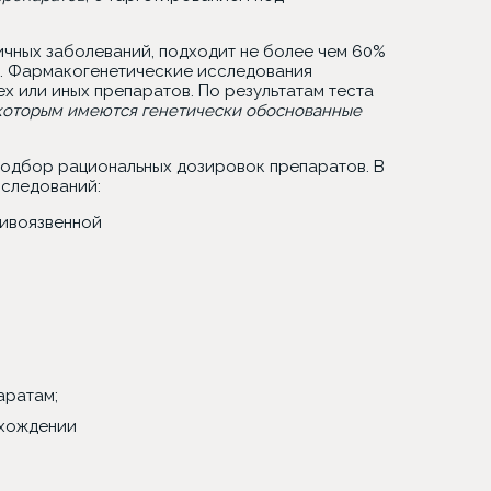
ичных заболеваний, подходит не более чем 60%
ия. Фармакогенетические исследования
х или иных препаратов. По результатам теста
 которым имеются генетически обоснованные
подбор рациональных дозировок препаратов. В
следований:
тивоязвенной
аратам;
охождении