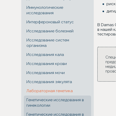
риск
Иммунологические
диги
исследования
Интерфероновый статус
В Damas 
в нашей 
Исследование болезней
тестиров
Исследование систем
организма
Исследования кала
Специ
предо
Исследования крови
медиц
прово
Исследования мочи
Исследования эякулята
Лабораторная генетика
Генетические исследования в
гинекологии
Генетические исследования в