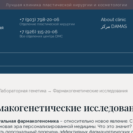
Лучшая клиника пластической хирургии
и косметологии
+7 (903) 798-20-06
About clinic
Отделение пластической хирургии
مركز DAMAS
+7 (926) 115-20-06
Все отделения центра DMC
Лабораторная генетика
→
Фармакогенетические исследования
акогенетические исследова
альная фармакогеномика
– относительно новое явление. 
 новая эра персонализированной медицины. Что это значит
ть персональный перечень эффективных фармацевтических 