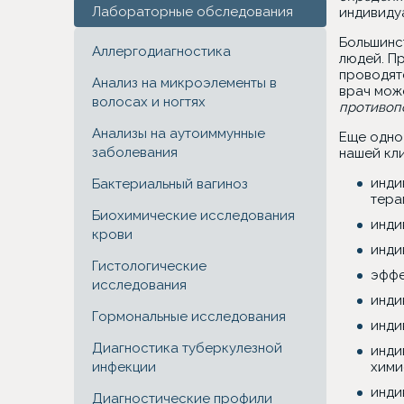
Лабораторные обследования
индивиду
Большинс
Аллергодиагностика
людей. П
проводятс
Анализ на микроэлементы в
врач мож
волосах и ногтях
противоп
Анализы на аутоиммунные
Еще одно
заболевания
нашей кл
инди
Бактериальный вагиноз
тера
Биохимические исследования
инди
крови
инди
Гистологические
эффе
исследования
инди
Гормональные исследования
инди
Диагностика туберкулезной
инди
инфекции
хими
инди
Диагностические профили