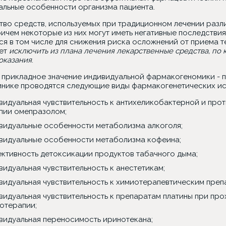
альные особенности организма пациента.
тво средств, используемых при традиционном лечении разл
ричем некоторые из них могут иметь негативные последств
я в том числе для снижения риска осложнений от приема те
ет
исключить из плана лечения лекарственные средства, по
оказания
.
 прикладное значение индивидуальной фармакогеномики - 
инике проводятся следующие виды фармакогенетических ис
видуальная чувствительность к антихеликобактерной и про
пии омепразолом;
видуальные особенности метаболизма алкоголя;
видуальные особенности метаболизма кофеина;
ктивность детоксикации продуктов табачного дыма;
видуальная чувствительность к анестетикам;
видуальная чувствительность к химиотерапевтическим преп
видуальная чувствительность к препаратам платины при пр
отерапии;
видуальная переносимость иринотекана;