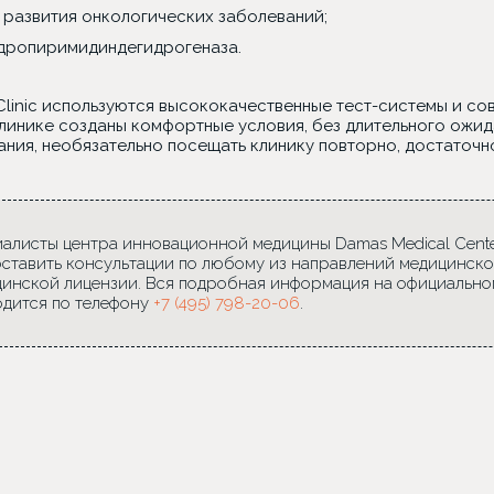
 развития онкологических заболеваний;
дропиримидиндегидрогеназа.
Clinic используются высококачественные тест-системы и с
клинике созданы комфортные условия, без длительного ожид
ания, необязательно посещать клинику повторно, достаточн
алисты центра инновационной медицины Damas Medical Center
ставить консультации по любому из направлений медицинско
инской лицензии. Вся подробная информация на официально
дится по телефону
+7 (495) 798-20-06
.