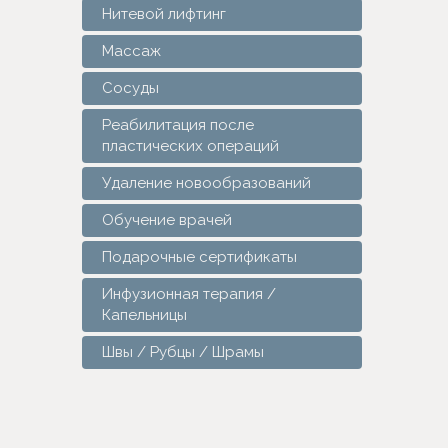
Нитевой лифтинг
Массаж
Сосуды
Реабилитация после
пластических операций
Удаление новообразований
Обучение врачей
Подарочные сертификаты
Инфузионная терапия /
Капельницы
Швы / Рубцы / Шрамы