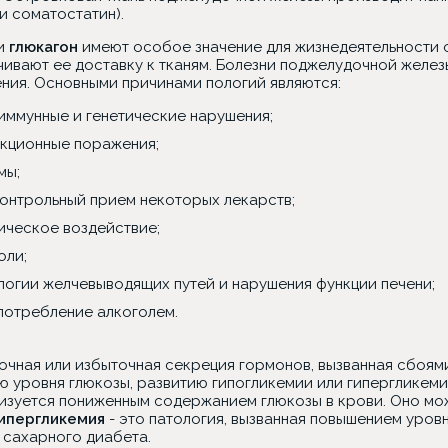
и соматостатин).
и
глюкагон
имеют особое значение для жизнедеятельности о
чивают ее доставку к тканям. Болезни поджелудочной желе
ния. Основными причинами пологий являются:
иммунные и генетические нарушения;
кционные поражения;
мы;
онтрольный прием некоторых лекарств;
ическое воздействие;
оли;
логии желчевыводящих путей и нарушения функции печени;
потребление алкоголем.
очная или избыточная секреция гормонов, вызванная сбоям
ю уровня глюкозы, развитию гипогликемии или гипергликеми
изуется пониженным содержанием глюкозы в крови. Оно мож
ипергликемия
- это патология, вызванная повышением уровн
 сахарного диабета.