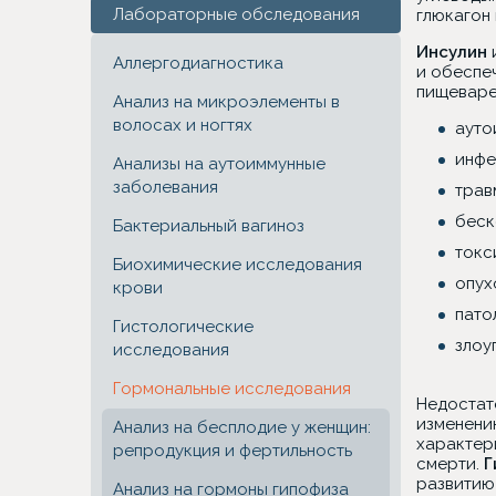
Лабораторные обследования
глюкагон 
Инсулин
Аллергодиагностика
и обеспе
пищеваре
Анализ на микроэлементы в
волосах и ногтях
ауто
инфе
Анализы на аутоиммунные
заболевания
трав
беск
Бактериальный вагиноз
токс
Биохимические исследования
опух
крови
пато
Гистологические
злоу
исследования
Гормональные исследования
Недостат
изменени
Анализ на бесплодие у женщин:
характер
репродукция и фертильность
смерти.
Г
развитию
Анализ на гормоны гипофиза