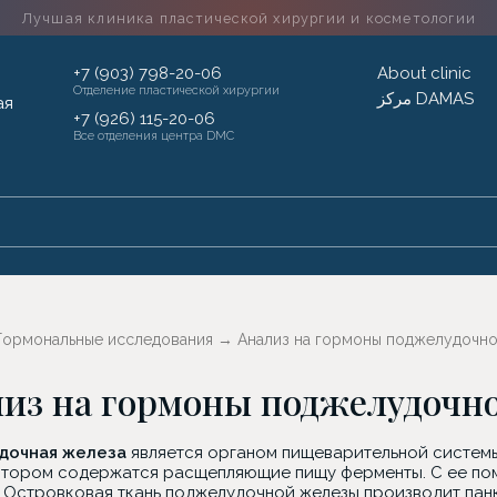
Лучшая клиника пластической хирургии
и косметологии
+7 (903) 798-20-06
About clinic
Отделение пластической хирургии
مركز DAMAS
+7 (926) 115-20-06
Все отделения центра DMC
Гормональные исследования
→
Анализ на гормоны поджелудочн
из на гормоны поджелудочн
дочная железа
является органом пищеварительной системы
котором содержатся расщепляющие пищу ферменты. С ее по
. Островковая ткань поджелудочной железы производит панк