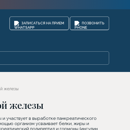
ЗАПИСАТЬСЯ НА ПРИЕМ
ПОЗВОНИТЬ
ой железы
ой железы
 и участвует в выработке панкреатического
мощью организм усваивает белки, жиры и
реатический полипептид и гормоны (инсулин,