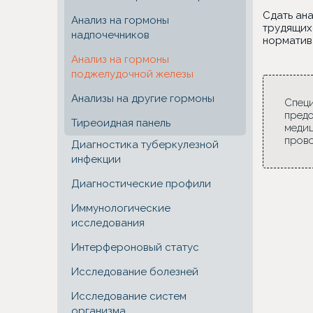
Сдать ан
Анализ на гормоны
трудящих
надпочечников
норматив
Анализ на гормоны
поджелудочной железы
Анализы на другие гормоны
Специ
предо
Тиреоидная панель
медиц
прово
Диагностика туберкулезной
инфекции
Диагностические профили
Иммунологические
исследования
Интерфероновый статус
Исследование болезней
Исследование систем
организма