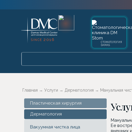
2016
SINCE
СТОМАТОЛОГИЯ
DAMAS
Главная
→
Услуги
→
Дерматология
→
Мануальная чис
Услу
Пластическая хирургия
Дерматология
Мануальн
Ее востр
Вакуумная чистка лица
внешних и