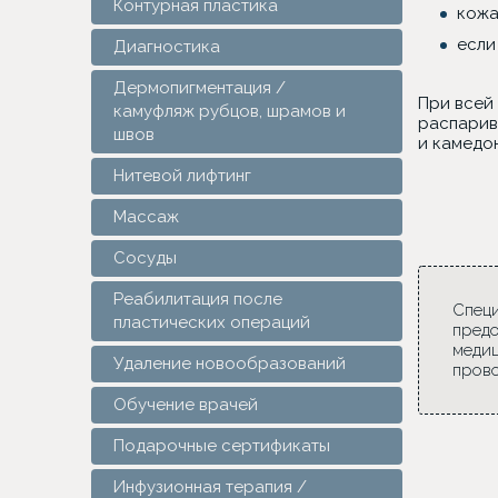
Контурная пластика
кожа
если
Диагностика
Дермопигментация /
При всей
камуфляж рубцов, шрамов и
распарив
швов
и камедон
Нитевой лифтинг
Массаж
Сосуды
Реабилитация после
Специ
пластических операций
предо
медиц
Удаление новообразований
прово
Обучение врачей
Подарочные сертификаты
Инфузионная терапия /