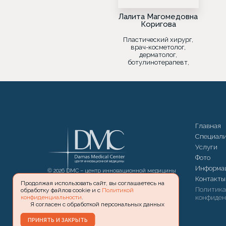
Лалита Магомедовна
Коригова
Пластический хирург,
врач-косметолог,
дерматолог,
ботулинотерапевт,
лазеротерапевт
Главная
Специал
Услуги
Фото
Информа
© 2026 DMC – центр инновационной медицины
Damas Medical Center
Сайт разработан
Контакты
MAKE-
Продолжая использовать сайт, вы соглашаетесь на
WEBSITE.ru
Политик
обработку файлов cookie и с
Политикой
конфиден
конфиденциальности
.
Я согласен с обработкой персональных данных
ПРИНЯТЬ И ЗАКРЫТЬ