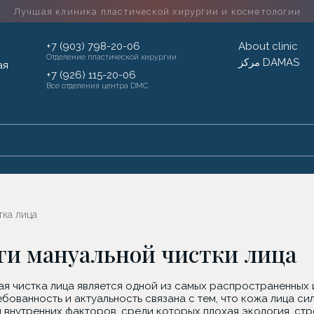
Лучшая клиника пластической хирургии
и косметологии
+7 (903) 798-20-06
About clinic
Отделение пластической хирургии
مركز DAMAS
+7 (926) 115-20-06
Все отделения центра DMC
тка лица
ги мануальной чистки лица
ая чистка лица является одной из самых распространенных
ебованность и актуальность связана с тем, что кожа лица 
 внутренних факторов, среди которых плохая экология, стр