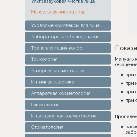
Ультразвуковая чистка лица
Мануальная чистка лица
Уходовые комплексы для лица
Лабораторные обследования
Показа
Трансплантация волос
Мануальн
Трихология
очищение
Лазерная косметология
при 
Интимная пластика
при 
при 
Аппаратная косметология
при 
Гинекология
Инъекционная косметология
Проведен
паци
Стоматология
забо