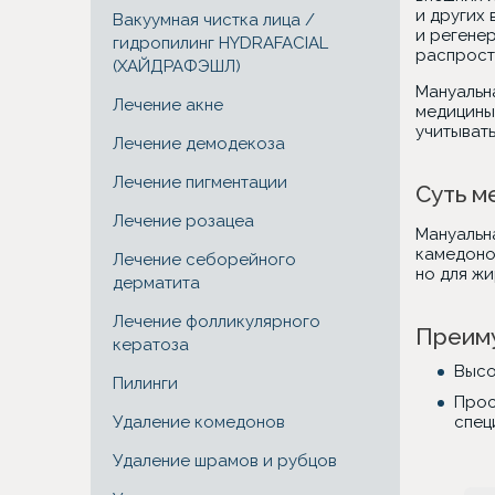
и других
Вакуумная чистка лица /
и регене
гидропилинг HYDRAFACIAL
распрост
(ХАЙДРАФЭШЛ)
Мануальн
Лечение акне
медицины
учитывать
Лечение демодекоза
Лечение пигментации
Суть м
Лечение розацеа
Мануальн
камедоно
Лечение себорейного
но для ж
дерматита
Лечение фолликулярного
Преим
кератоза
Высо
Пилинги
Прос
Удаление комедонов
спец
Удаление шрамов и рубцов