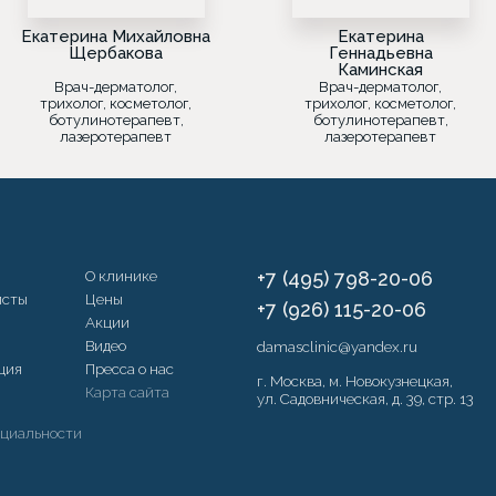
Екатерина Михайловна
Екатерина
Щербакова
Геннадьевна
Каминская
Врач-дерматолог,
Врач-дерматолог,
трихолог, косметолог,
трихолог, косметолог,
ботулинотерапевт,
ботулинотерапевт,
лазеротерапевт
лазеротерапевт
О клинике
+7 (495) 798-20-06
исты
Цены
+7 (926) 115-20-06
Акции
Видео
damasclinic@yandex.ru
ция
Пресса о нас
г. Москва, м. Новокузнецкая,
Карта сайта
ул. Садовническая, д. 39, стр. 13
а
циальности