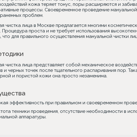
 воздействий кожа теряет тонус, поры расширяются и забив
ративные процессы. Своевременное проведение мануальной 
раненных проблем.
ая чистка лица в Москве предлагается многими косметичес
. Процедура проста и не требует использования высокотехн
, что для правильного осуществления мануальной чистки ли
етодики
ая чистка лица представляет собой механическое воздейст
в и черных точек после тщательного распаривания пор. Так
ирной и пористой кожи она просто незаменима.
ущества
кая эффективность при правильном и своевременном прове
тота техники проведения, отсутствие необходимости в исп
иальной аппаратуры.