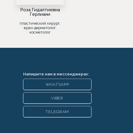
Роза Гидалтиевна
Герлиани
пластический хирург,
врач-дерматолог,
косметолог
Напишите нам в мессенджерах:
WHATSAPP
VIBER
TELEGRAM