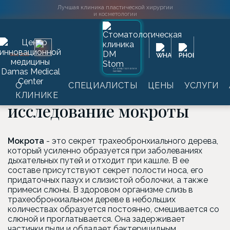
Лучшая клиника пластической хирургии
и косметологии
Главная
→
Услуги
→
Лабораторные обследования
→
2016
SINCE
Микроскопические исследования
→
Микроскопическое
исследование мокроты
СТОМАТОЛОГИЯ
DAMAS
Микроскопическое
О
СПЕЦИАЛИСТЫ
ЦЕНЫ
УСЛУГИ
КЛИНИКЕ
исследование мокроты
Мокрота
- это секрет трахеобронхиального дерева,
который усиленно образуется при заболеваниях
дыхательных путей и отходит при кашле. В ее
составе присутствуют секрет полости носа, его
придаточных пазух и слизистой оболочки, а также
примеси слюны. В здоровом организме слизь в
трахеобронхиальном дереве в небольших
количествах образуется постоянно, смешивается со
слюной и проглатывается. Она задерживает
частички пыли и обладает бактерицидным