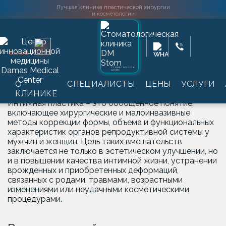
Лучшая клиника пластической хирургии
и косметологии
Главная
→
Услуги
→
Интимная пластика
2016
SINCE
Интимная пластика
СТОМАТОЛОГИЯ
DAMAS
О
СПЕЦИАЛИСТЫ
ЦЕНЫ
УСЛУГИ
КЛИНИКЕ
Интимная пластика – это обобщенное понятие,
включающее хирургические и малоинвазивные
методы коррекции формы, объема и функциональных
характеристик органов репродуктивной системы у
мужчин и женщин. Цель таких вмешательств
заключается не только в эстетическом улучшении, но
и в повышении качества интимной жизни, устранении
врожденных и приобретенных деформаций,
связанных с родами, травмами, возрастными
изменениями или неудачными косметическими
процедурами.