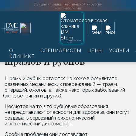
Лучшая клиника пластической хирургии
и косметологии
Главная
→
Услуги
→
Лазерная косметология
→
Лазерная
2016
SINCE
шлифовка
→
Лазерное удаление шрамов и рубцов
СТОМАТОЛОГИЯ
DAMAS
Лазерная шлифовка
О
СПЕЦИАЛИСТЫ
ЦЕНЫ
УСЛУГИ
КЛИНИКЕ
шрамов и рубцов
Шрамы и рубцы остаются на коже в результате
различных механических повреждений — травм,
операций, ожогов, а также некоторых заболеваний
(акне
, ветрянки и других).
Несмотря на то, что рубцовые образования
не представляют опасности для здоровья, они могут
создавать серьезный психологический
и эстетический дискомфорт.
Особые проблемы они доставляют,