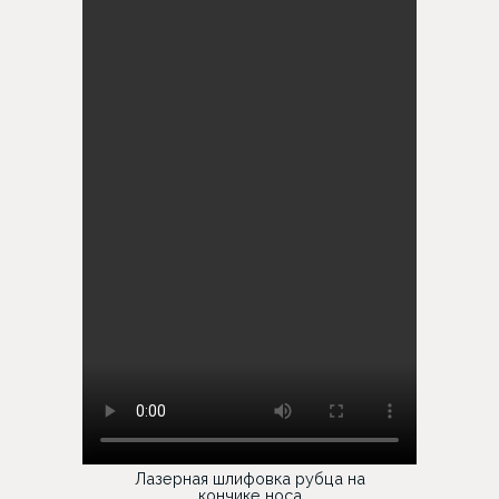
Лазерная шлифовка рубца на
кончике носа