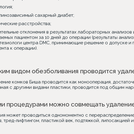
логия;
линозависимый сахарный диабет;
ические расстройства;
ительные отклонения в результатах лабораторных анализов 
аемых пациентом за 10 дней до операции (результаты анализ
тезиологи центра DMC, принимающие решение о допуске и 
ента к операции).
ким видом обезболивания проводится удал
ление комков Биша проводится как монооперация, достаточ
ная с другими видами пластики, проводится под общим нар
ми процедурами можно совмещать удалени
ия может проводиться одномоментно с перераспределением
, тред-лифтингом, пластикой век, подтяжкой, липосакцией и