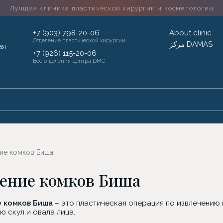
Лучшая клиника пластической хирургии
и косметологии
+7 (903) 798-20-06
About clinic
Отделение пластической хирургии
مركز DAMAS
+7 (926) 115-20-06
Все отделения центра DMC
ие комков Биша
ение комков Биша
 комков Биша
– это пластическая операция по извлечению 
 скул и овала лица.