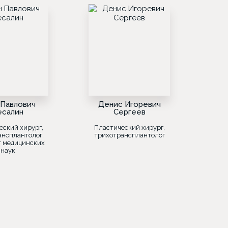
 Павлович
Денис Игоревич
есалин
Сергеев
еский хирург,
Пластический хирург,
ансплантолог,
трихотрансплантолог
т медицинских
наук