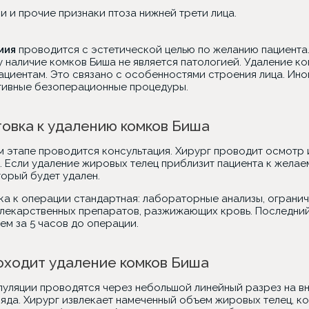
и и прочие признаки птоза нижней трети лица.
мия
проводится с эстетической целью по желанию пациента.
у наличие комков Биша не является патологией. Удаление к
пациентам. Это связано с особенностями строения лица. Ин
тивные безоперационные процедуры.
овка к удалению комков Биша
м этапе проводится консультация. Хирург проводит осмотр
. Если удаление жировых телец приблизит пациента к жела
торый будет удален.
ка к операции стандартная: лабораторные анализы, огранич
 лекарственных препаратов, разжижающих кровь. Последний
ем за 5 часов до операции.
оходит удаление комков Биша
пуляции проводятся через небольшой линейный разрез на в
ряда. Хирург извлекает намеченный объем жировых телец, к