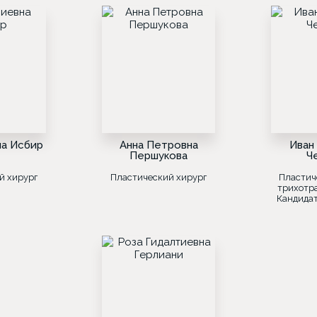
на Исбир
Анна Петровна
Иван
Першукова
Ч
й хирург
Пластический хирург
Пластич
трихотр
Кандида