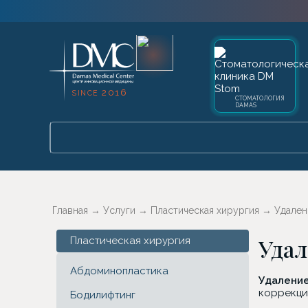
2016
SINCE
СТОМАТОЛОГИЯ
DAMAS
Главная
→
Услуги
→
Пластическая хирургия
→
Удален
Удал
Пластическая хирургия
Абдоминопластика
Удаление
коррекцию
Бодилифтинг