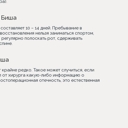
ра).
в Биша
оставляет 10 – 14 дней. Пребывание в
 восстановления нельзя заниматься спортом,
 регулярно полоскать рот, сдерживать
спине.
иша
крайне редко. Такое может случиться, если
л от хирурга какую-либо информацию о
постоперационная отечность, это естественная