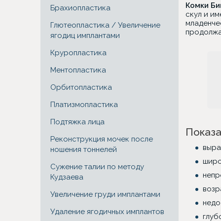
Комки Б
Брахиопластика
скул и им
младенче
Глютеопластика / Увеличение
продолжаю
ягодиц имплантами
Круропластика
Ментопластика
Орбитопластика
Платизмопластика
Подтяжка лица
Показа
Реконструкция мочек после
выра
ношения тоннелей
широ
Сужение талии по методу
непр
Кудзаева
возр
Увеличение груди имплантами
недо
Удаление ягодичных имплантов
глуб