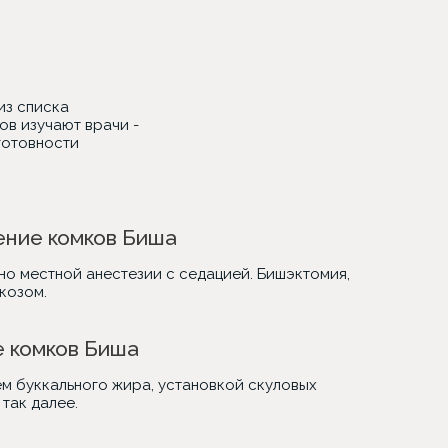
из списка
ов изучают врачи -
готовности
ение комков Биша
но местной анестезии с седацией. Бишэктомия,
козом.
е комков Биша
 буккального жира, установкой скуловых
 так далее.