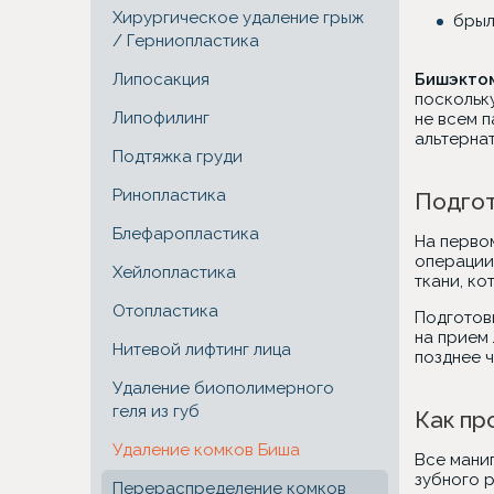
Хирургическое удаление грыж
брыл
/ Герниопластика
Липосакция
Бишэкто
поскольк
Липофилинг
не всем 
альтерна
Подтяжка груди
Ринопластика
Подгот
Блефаропластика
На перво
операции
Хейлопластика
ткани, ко
Отопластика
Подготов
на прием
Нитевой лифтинг лица
позднее ч
Удаление биополимерного
геля из губ
Как пр
Удаление комков Биша
Все мани
зубного 
Перераспределение комков