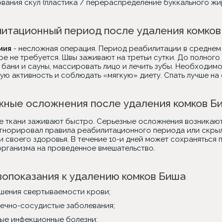
вания скул (пластика / перераспределение буккального жи
итационный период после удаления комко
мия
- несложная операция. Период реабилитации в среднем с
е не требуется. Швы заживают на третьи сутки. До полного
бани и сауны, массировать лицо и лечить зубы. Необходимо
ю активность и соблюдать «мягкую» диету. Спать лучше на 
ные осложнения после удаления комков Б
е ткани заживают быстро. Серьезные осложнения возникают 
игнорировал правила реабилитационного периода или скры
 своего здоровья. В течение 10-и дней может сохраняться 
организма на проведенное вмешательство.
опоказания к удалению комков Биша
шения свертываемости крови;
ечно-сосудистые заболевания;
ые инфекционные болезни;