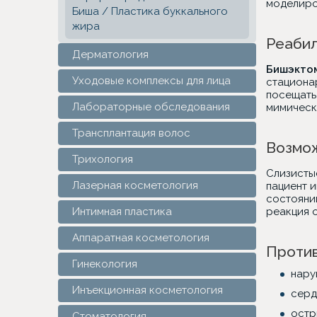
моделиро
Биша / Пластика буккального
жира
Реабил
Дерматология
Бишэкто
Уходовые комплексы для лица
стационар
посещать 
Лабораторные обследования
мимическу
Трансплантация волос
Возмож
Трихология
Слизисты
Лазерная косметология
пациент 
состоянии
Интимная пластика
реакция 
Аппаратная косметология
Против
Гинекология
нару
Инъекционная косметология
серд
остр
Стоматология