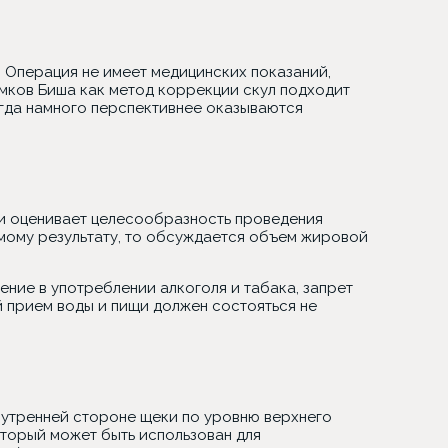
 Операция не имеет медицинских показаний,
омков Биша как метод коррекции скул подходит
огда намного перспективнее оказываются
 и оценивает целесообразность проведения
емому результату, то обсуждается объем жировой
ение в употреблении алкоголя и табака, запрет
 прием воды и пищи должен состояться не
нутренней стороне щеки по уровню верхнего
оторый может быть использован для