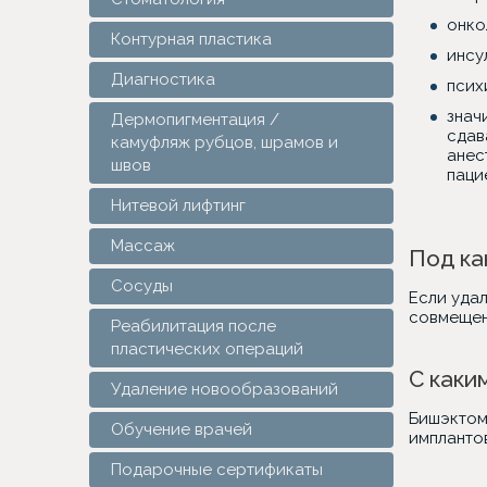
онко
Контурная пластика
инсу
Диагностика
псих
знач
Дермопигментация /
сдав
камуфляж рубцов, шрамов и
анес
швов
паци
Нитевой лифтинг
Массаж
Под ка
Сосуды
Если уда
совмещен
Реабилитация после
пластических операций
С каки
Удаление новообразований
Бишэктом
Обучение врачей
имплантов
Подарочные сертификаты