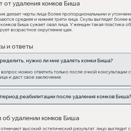
 от удаления комков Биша
ия делает черты лица более пропорциональными и утонченн
аются средняя и нижняя трети лица. Скулы выглядят более 
комков Биша сужает овал лица. У женщин такая пластика об
рует возрастное округление щек.
ы и ответы
ределить, нужно ли мне удалять комки Биша?
т вопрос можно ответить только после очной консультации 
ица и даст свое заключение.
 период реабилитации после удаления комков Биша
 об удалении комков Биша
отмечают высокий эстетический результат: лицо выглядит с