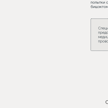
попытки 
бишэктом
Специ
предо
медиц
прово