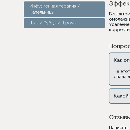
Эффект
Инфузионная терапия /
Капельницы
Бишэктом
омолажив
Швы / Рубцы / Шрамы
Удаление 
корректи
Вопрос
Как оп
На это
овала л
Какой
Отзывы
Пациенты 