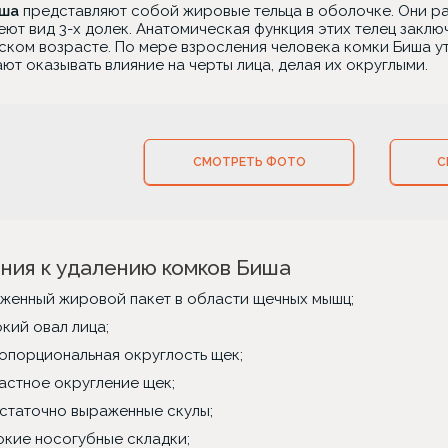
иша
представляют собой жировые тельца в оболочке. Они р
еют вид 3-х долек. Анатомическая функция этих телец заклю
ском возрасте. По мере взросления человека комки Биша у
т оказывать влияние на черты лица, делая их округлыми.
СМОТРЕТЬ ФОТО
С
ния к удалению комков Биша
женный жировой пакет в области щечных мышц;
кий овал лица;
опорциональная округлость щек;
астное округление щек;
статочно выраженные скулы;
окие носогубные складки;