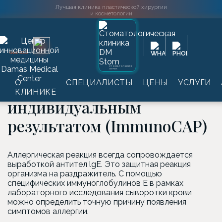
Лучшая клиника пластической хирургии
и косметологии
Главная
→
Услуги
→
Лабораторные обследования
→
2016
SINCE
Аллергодиагностика
→
Панели аллергенов с
индивидуальным результатом (ImmunoCAP)
СТОМАТОЛОГИЯ
DAMAS
Панели аллергенов с
О
СПЕЦИАЛИСТЫ
ЦЕНЫ
УСЛУГИ
КЛИНИКЕ
индивидуальным
результатом (ImmunoCAP)
Аллергическая реакция всегда сопровождается
выработкой антител lgE. Это защитная реакция
организма на раздражитель. С помощью
специфических иммуноглобулинов Е в рамках
лабораторного исследования сыворотки крови
можно определить точную причину появления
симптомов аллергии.