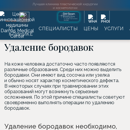
Лучшая клиника пластической хирургии
и косметологии
СТОМАТОЛОГИЯ
DAMAS
2016
SINCE
О
СПЕЦИАЛИСТЫ
ЦЕНЫ
УСЛУГИ
Главная
→
Услуги
→
Удаление новообразований
→
КЛИНИКЕ
Удаление бородавок
Удаление бородавок
На коже человека достаточно часто появляются
различные образования. Среди них можно выделить
бородавки. Они имеют вид сосочка или узелка
и обычно носят характер косметического дефекта.
В некоторых случаях при травмировании этих
образований могут возникнуть серьезные
осложнения. По этой причине специалисты советуют
своевременно выполнять операции по удалению
бородавок.
Удаление бородавок необходимо,