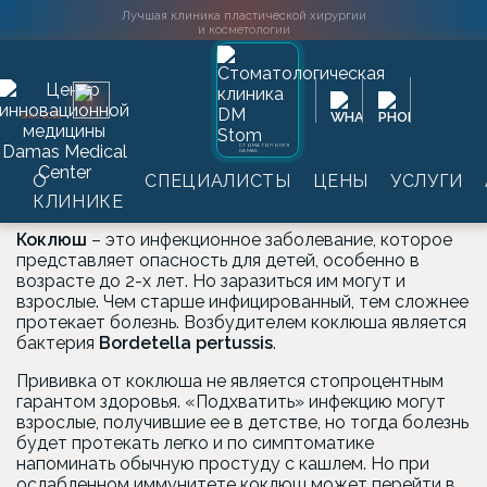
Лучшая клиника пластической хирургии
и косметологии
Главная
→
Услуги
→
Лабораторные обследования
→
2016
SINCE
Исследование болезней
→
Анализы на коклюш
СТОМАТОЛОГИЯ
DAMAS
Анализы на коклюш
О
СПЕЦИАЛИСТЫ
ЦЕНЫ
УСЛУГИ
КЛИНИКЕ
Коклюш
– это инфекционное заболевание, которое
представляет опасность для детей, особенно в
возрасте до 2-х лет. Но заразиться им могут и
взрослые. Чем старше инфицированный, тем сложнее
протекает болезнь. Возбудителем коклюша является
бактерия
Bordetella pertussis
.
Прививка от коклюша не является стопроцентным
гарантом здоровья. «Подхватить» инфекцию могут
взрослые, получившие ее в детстве, но тогда болезнь
будет протекать легко и по симптоматике
напоминать обычную простуду с кашлем. Но при
ослабленном иммунитете коклюш может перейти в