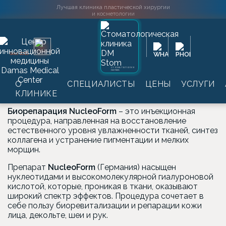
Лучшая клиника пластической хирургии
и косметологии
Главная
→
Услуги
→
Инъекционная косметология
→
2016
SINCE
Биорепарация NucleoForm
СТОМАТОЛОГИЯ
DAMAS
Биорепарация NucleoForm
О
СПЕЦИАЛИСТЫ
ЦЕНЫ
УСЛУГИ
КЛИНИКЕ
Биорепарация NucleoForm
– это инъекционная
процедура, направленная на восстановление
естественного уровня увлажненности тканей, синтез
коллагена и устранение пигментации и мелких
морщин.
Препарат
NucleoForm
(Германия) насыщен
нуклеотидами и высокомолекулярной гиалуроновой
кислотой, которые, проникая в ткани, оказывают
широкий спектр эффектов. Процедура сочетает в
себе пользу биоревитализации и репарации кожи
лица, декольте, шеи и рук.