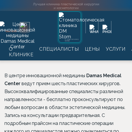
Лучшая клиника пластической хирургии
и косметологии
Главная
→
Цены
→
Пластическая хирургия
2016
SINCE
Цены на услуги
СТОМАТОЛОГИЯ
DAMAS
О
СПЕЦИАЛИСТЫ
ЦЕНЫ
УСЛУГИ
пластической хирургии
КЛИНИКЕ
В центре инновационной медицины
Damas Medical
Center
ведут прием шесть пластических хирургов.
Высококвалифицированные специалисты различной
направленности - бесплатно проконсультируют по
любым вопросам в области эстетической медицины.
Запись на консультации предварительная. С
подробным прайсом на пластические операции
каждого из специалистов можно ознакомиться по