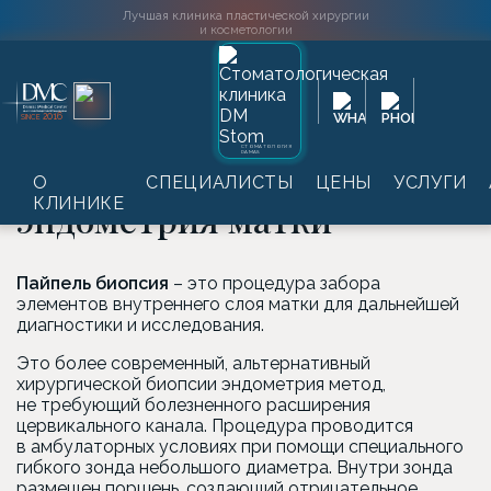
Лучшая клиника пластической хирургии
и косметологии
Главная
→
Услуги
→
Гинекология
→
Пайпель биопсия
2016
SINCE
эндометрия матки
СТОМАТОЛОГИЯ
DAMAS
Пайпель биопсия
О
СПЕЦИАЛИСТЫ
ЦЕНЫ
УСЛУГИ
КЛИНИКЕ
эндометрия матки
Пайпель биопсия
– это процедура забора
элементов внутреннего слоя матки для дальнейшей
диагностики и исследования.
Это более современный, альтернативный
хирургической биопсии эндометрия метод,
не требующий болезненного расширения
цервикального канала. Процедура проводится
в амбулаторных условиях при помощи специального
гибкого зонда небольшого диаметра. Внутри зонда
размещен поршень, создающий отрицательное