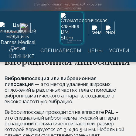
Лучшая клиника пластической хирургии
и косметологии
Главная
→
Услуги
→
Пластическая хирургия
→
Липосакция
2016
SINCE
→
Вибролипосакция или вибрационная липосакция
СТОМАТОЛОГИЯ
DAMAS
Вибролипосакция или
О
СПЕЦИАЛИСТЫ
ЦЕНЫ
УСЛУГИ
КЛИНИКЕ
вибрационная липосакция
Вибролипосакция или вибрационная
липосакция
— это метод удаления жировых
отложений в различных частях тела с помощью
вибропневматического аппарата, создающего
высокочастотную вибрацию.
Вибролипоскаци проводится на аппарате
PAL
–
это специальный вибропневматический аппарат,
оснащенный пневматической канюлей, размер
которой варьируется от 3-х до 5-и мм. Небольшой
размер канюли существенно уменьшает