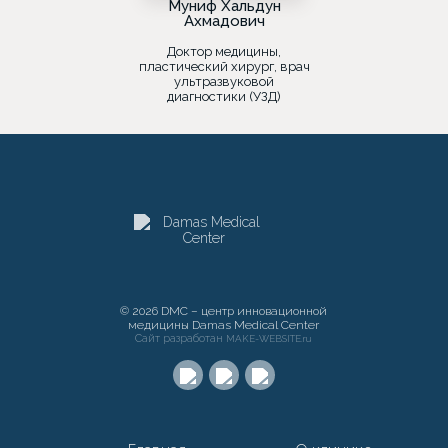
Муниф Хальдун
Ахмадович
Доктор медицины,
пластический хирург, врач
ультразвуковой
диагностики (УЗД)
© 2026 DMC – центр инновационной
медицины Damas Medical Center
Сайт разработан
MAKE-WEBSITE.ru