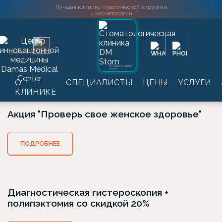
Лучшая клиника пластической хирургии
и косметологии
Главная
→
Акции
→
Гинекология
2016
SINCE
Гинекология
СТОМАТОЛОГИЯ
DAMAS
О
СПЕЦИАЛИСТЫ
ЦЕНЫ
УСЛУГИ
КЛИНИКЕ
Акция "Проверь свое женское здоровье"
ПОДРОБНЕЕ
Диагностическая гистероскопия +
полипэктомия со скидкой 20%