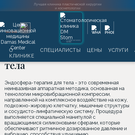
Лучшая клиника пластической хирургии
и косметологии
Главная
→
Услуги
→
Аппаратная косметология
→
Аппарат
2016
SINCE
Эндосфера / ENDOSPHERES THERAPY
→
Эндосфера-терапия
для тела
СТОМАТОЛОГИЯ
DAMAS
Эндосфера-терапия для
О
СПЕЦИАЛИСТЫ
ЦЕНЫ
УСЛУГИ
КЛИНИКЕ
тела
Эндосфера-терапия для тела - это современная
неинвазивная аппаратная методика, основанная на
технологии микровибрационной компрессии,
направленной на комплексное воздействие на кожу,
подкожно-жировую клетчатку, мышечные структуры
и сосудисто-лимфатическую систему. Процедура
выполняется специальной манипулой с
вращающимися силиконовыми сферами, которые
обеспечивают ритмичное дозированное давление и
вибрацию, способствуя улучшению