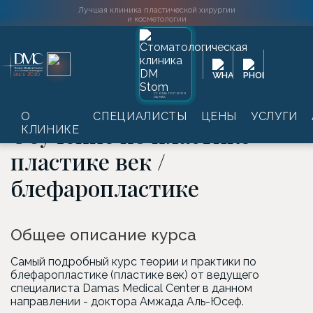
Лучшая клиника пластической хирургии
и косметологии
Главная
→
Услуги
→
Обучение врачей
→
Обучение по
2016
SINCE
пластической хирургии
→
Обучение по блефаропластике /
пластике век
СТОМАТОЛОГИЯ
DAMAS
О
СПЕЦИАЛИСТЫ
ЦЕНЫ
УСЛУГИ
Обучение по пластике
КЛИНИКЕ
пластике век /
блефаропластике
Общее описание курса
Самый подробный курс теории и практики по
блефаропластике (пластике век) от ведущего
специалиста Damas Medical Center в данном
направлении - доктора Амжада Аль-Юсеф.