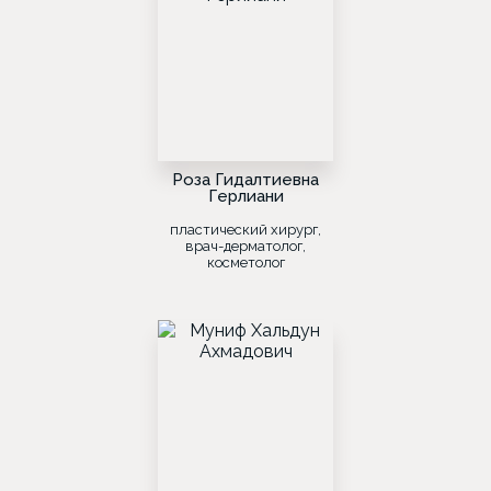
Роза Гидалтиевна
Герлиани
пластический хирург,
врач-дерматолог,
косметолог