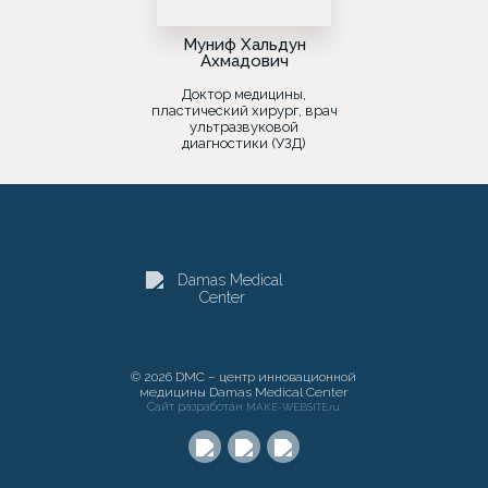
Муниф Хальдун
Ахмадович
Доктор медицины,
пластический хирург, врач
ультразвуковой
диагностики (УЗД)
© 2026 DMC – центр инновационной
медицины Damas Medical Center
Сайт разработан
MAKE-WEBSITE.ru