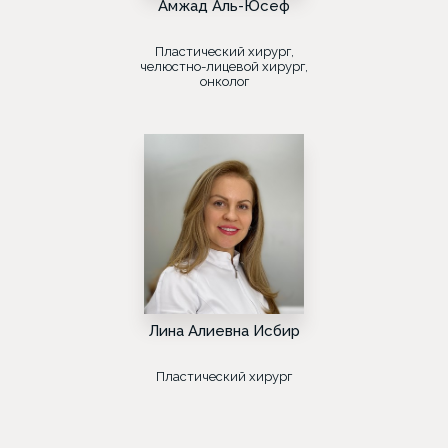
Амжад Аль-Юсеф
Пластический хирург,
челюстно-лицевой хирург,
онколог
Лина Алиевна Исбир
Пластический хирург