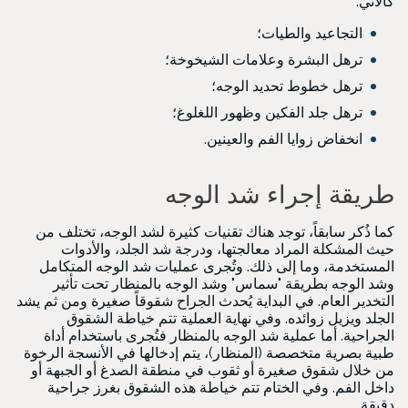
كالآتي:
التجاعيد والطيات؛
ترهل البشرة وعلامات الشيخوخة؛
ترهل خطوط تحديد الوجه؛
ترهل جلد الفكين وظهور اللغلوغ؛
انخفاض زوايا الفم والعينين.
طريقة إجراء شد الوجه
كما ذُكر سابقاً، توجد هناك تقنيات كثيرة لشد الوجه، تختلف من
حيث المشكلة المراد معالجتها، ودرجة شد الجلد، والأدوات
المستخدمة، وما إلى ذلك. وتُجرى عمليات شد الوجه المتكامل
وشد الوجه بطريقة "سماس" وشد الوجه بالمنظار تحت تأثير
التخدير العام. في البداية يُحدث الجراح شقوقاً صغيرة ومن ثم يشد
الجلد ويزيل زوائده. وفي نهاية العملية تتم خياطة الشقوق
الجراحية. أما عملية شد الوجه بالمنظار فتُجرى باستخدام أداة
طبية بصرية متخصصة (المنظار)، يتم إدخالها في الأنسجة الرخوة
من خلال شقوق صغيرة أو ثقوب في منطقة الصدغ أو الجبهة أو
داخل الفم. وفي الختام تتم خياطة هذه الشقوق بغرز جراحية
دقيقة.