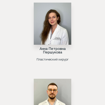
Анна Петровна
Першукова
Пластический хирург