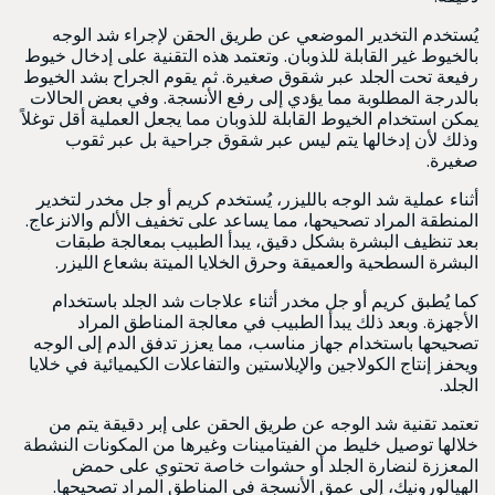
يُستخدم التخدير الموضعي عن طريق الحقن لإجراء شد الوجه
بالخيوط غير القابلة للذوبان. وتعتمد هذه التقنية على إدخال خيوط
رفيعة تحت الجلد عبر شقوق صغيرة. ثم يقوم الجراح بشد الخيوط
بالدرجة المطلوبة مما يؤدي إلى رفع الأنسجة. وفي بعض الحالات
يمكن استخدام الخيوط القابلة للذوبان مما يجعل العملية أقل توغلاً
وذلك لأن إدخالها يتم ليس عبر شقوق جراحية بل عبر ثقوب
صغيرة.
أثناء عملية شد الوجه بالليزر، يُستخدم كريم أو جل مخدر لتخدير
المنطقة المراد تصحيحها، مما يساعد على تخفيف الألم والانزعاج.
بعد تنظيف البشرة بشكل دقيق، يبدأ الطبيب بمعالجة طبقات
البشرة السطحية والعميقة وحرق الخلايا الميتة بشعاع الليزر.
كما يُطبق كريم أو جل مخدر أثناء علاجات شد الجلد باستخدام
الأجهزة. وبعد ذلك يبدأ الطبيب في معالجة المناطق المراد
تصحيحها باستخدام جهاز مناسب، مما يعزز تدفق الدم إلى الوجه
ويحفز إنتاج الكولاجين والإيلاستين والتفاعلات الكيميائية في خلايا
الجلد.
تعتمد تقنية شد الوجه عن طريق الحقن على إبر دقيقة يتم من
خلالها توصيل خليط من الفيتامينات وغيرها من المكونات النشطة
المعززة لنضارة الجلد أو حشوات خاصة تحتوي على حمض
الهيالورونيك، إلى عمق الأنسجة في المناطق المراد تصحيحها.