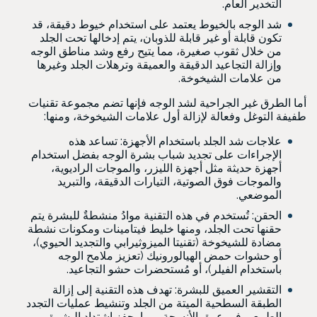
التخدير العام.
شد الوجه بالخيوط يعتمد على استخدام خيوط دقيقة، قد
تكون قابلة أو غير قابلة للذوبان، يتم إدخالها تحت الجلد
من خلال ثقوب صغيرة، مما يتيح رفع وشد مناطق الوجه
وإزالة التجاعيد الدقيقة والعميقة وترهلات الجلد وغيرها
من علامات الشيخوخة.
أما الطرق غير الجراحية لشد الوجه فإنها تضم مجموعة تقنيات
طفيفة التوغل وفعالة لإزالة أول علامات الشيخوخة، ومنها:
علاجات شد الجلد باستخدام الأجهزة: تساعد هذه
الإجراءات على تجديد شباب بشرة الوجه بفضل استخدام
أجهزة حديثة مثل أجهزة الليزر، والموجات الراديوية،
والموجات فوق الصوتية، التيارات الدقيقة، والتبريد
الموضعي.
الحقن: تُستخدم في هذه التقنية موادُ منشطةٌ للبشرة يتم
حقنها تحت الجلد، ومنها خليط فيتامينات ومكونات نشطة
مضادة للشيخوخة (تقنيتا الميزوثيرابي والتجديد الحيوي)،
أو حشوات حمض الهيالورونيك (تعزيز ملامح الوجه
باستخدام الفيلر)، أو مُستحضرات حشو التجاعيد.
التقشير العميق للبشرة: تهدف هذه التقنية إلى إزالة
الطبقة السطحية الميتة من الجلد وتنشيط عمليات التجدد
الطبيعي في عمق الأنسجة، مما يحفز اشتداد البشرة