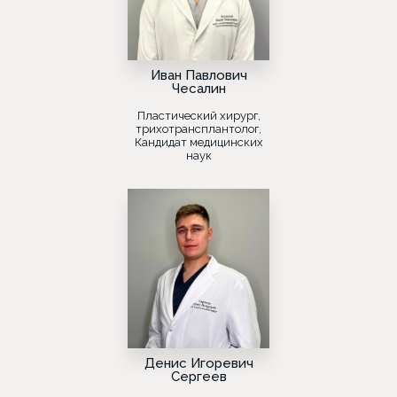
Иван Павлович
Чесалин
Пластический хирург,
трихотрансплантолог,
Кандидат медицинских
наук
Денис Игоревич
Сергеев