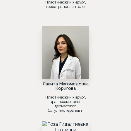
Пластический хирург,
трихотрансплантолог
Лалита Магомедовна
Коригова
Пластический хирург,
врач-косметолог,
дерматолог,
ботулинотерапевт,
лазеротерапевт