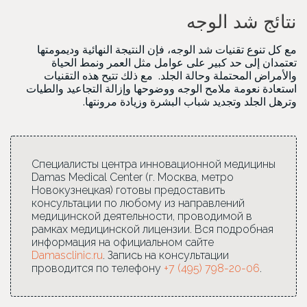
نتائج شد الوجه
مع كل تنوع تقنيات شد الوجه، فإن النتيجة النهائية وديمومتها
تعتمدان إلى حد كبير على عوامل مثل العمر ونمط الحياة
والأمراض المحتملة وحالة الجلد. مع ذلك تتيح هذه التقنيات
استعادة نعومة ملامح الوجه ووضوحها وإزالة التجاعيد والطيات
وترهل الجلد وتجديد شباب البشرة وزيادة مرونتها.
Специалисты центра инновационной медицины
Damas Medical Center (г. Москва, метро
Новокузнецкая) готовы предоставить
консультации по любому из направлений
медицинской деятельности, проводимой в
рамках медицинской лицензии. Вся подробная
информация на официальном сайте
Damasclinic.ru
. Запись на консультации
проводится по телефону
+7 (495) 798-20-06
.