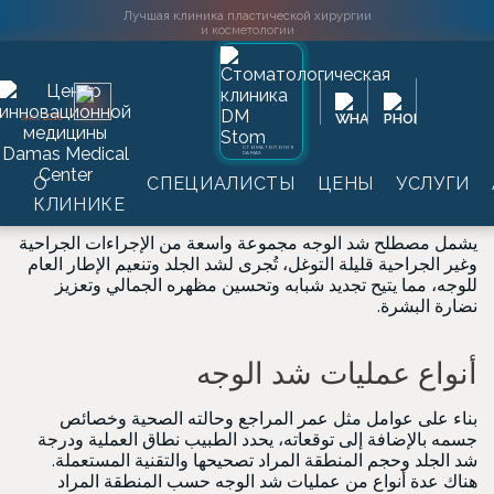
Лучшая клиника пластической хирургии
и косметологии
Главная
→
Услуги
→
Пластическая хирургия
→
Подтяжка
2016
SINCE
شد الوجه
→
лица
СТОМАТОЛОГИЯ
DAMAS
شد الوجه
О
СПЕЦИАЛИСТЫ
ЦЕНЫ
УСЛУГИ
КЛИНИКЕ
يشمل مصطلح شد الوجه مجموعة واسعة من الإجراءات الجراحية
وغير الجراحية قليلة التوغل، تُجرى لشد الجلد وتنعيم الإطار العام
للوجه، مما يتيح تجديد شبابه وتحسين مظهره الجمالي وتعزيز
نضارة البشرة.
أنواع عمليات شد الوجه
بناء على عوامل مثل عمر المراجع وحالته الصحية وخصائص
جسمه بالإضافة إلى توقعاته، يحدد الطبيب نطاق العملية ودرجة
شد الجلد وحجم المنطقة المراد تصحيحها والتقنية المستعملة.
هناك عدة أنواع من عمليات شد الوجه حسب المنطقة المراد