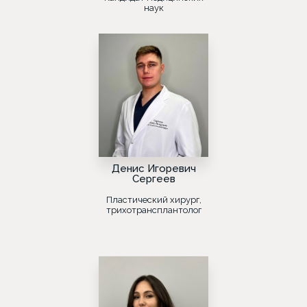
наук
Денис Игоревич
Сергеев
Пластический хирург,
трихотрансплантолог