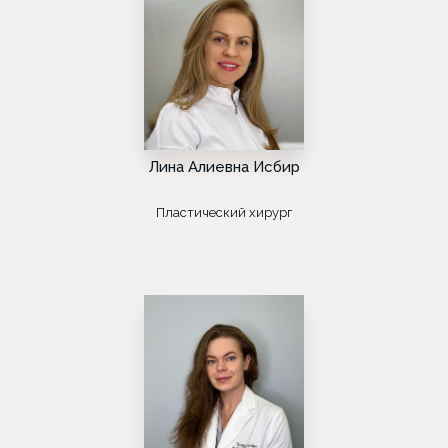
Лина Алиевна Исбир
Пластический хирург