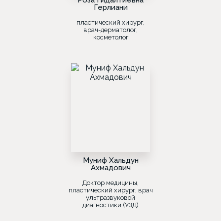
Роза Гидалтиевна
Герлиани
пластический хирург,
врач-дерматолог,
косметолог
Муниф Хальдун
Ахмадович
Доктор медицины,
пластический хирург, врач
ультразвуковой
диагностики (УЗД)