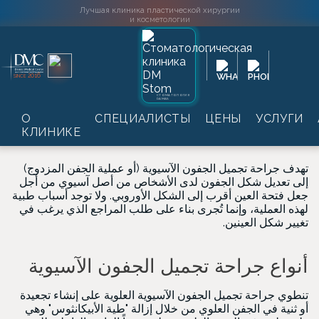
Лучшая клиника пластической хирургии
и косметологии
Главная
→
Услуги
→
Пластическая хирургия
→
2016
SINCE
جراحة تجميل الجفن
→
جراحة تجميل الجفون
→
Блефаропластика
الآسيوية
СТОМАТОЛОГИЯ
DAMAS
الجفون الآسيوية
О
СПЕЦИАЛИСТЫ
ЦЕНЫ
УСЛУГИ
КЛИНИКЕ
تهدف جراحة تجميل الجفون الآسيوية (أو عملية الجفن المزدوج)
إلى تعديل شكل الجفون لدى الأشخاص من أصل آسيوي من أجل
جعل فتحة العين أقرب إلى الشكل الأوروبي. ولا توجد أسباب طبية
لهذه العملية، وإنما تُجرى بناء على طلب المراجع الذي يرغب في
تغيير شكل العينين.
أنواع جراحة تجميل الجفون الآسيوية
تنطوي جراحة تجميل الجفون الآسيوية العلوية على إنشاء تجعيدة
أو ثنية في الجفن العلوي من خلال إزالة "طية الأبيكانثوس" وهي