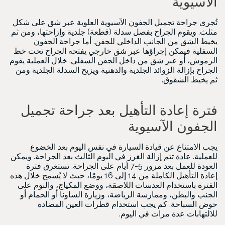
الآسيوية
تُجرى جراحة تجميل الجفون الآسيوية العلوية عبر شق على شكل
مثلث. ويقوم الجراح بفصل سدلة (قطعة) جلدية وإزاحتها، ومن ثم
يخيط الشق من الجانب الداخلي للجفن. أما جراحة الجفون
السفلية فيمكن إجراؤها عبر شق خارجي يفتحه الجراح تحت خط
الرموش، أو عبر شق من داخل الجفن السفلي. خلال العملية يقوم
الجراح بإزالة الزوائد الجلدية والدهنية ويزيح السدلة الجلدية ومن
ثم يخيط الشقوق.
فترة إعادة التأهيل بعد جراحة تجميل
الجفون الآسيوية
يجب الامتناع عن قيادة السيارة في نفس اليوم بعد الخضوع
للعملية. عادة تتم إزالة الغرز في اليوم الثالث بعد الجراحة. ويمكن
العودة للعمل بعد مرور 5-7 أيام على الجراحة. تستغرق فترة
إعادة التأهيل الكاملة من 14 إلى 16 يومًا، حيث لا يُسمح خلال هذه
الفترة باستخدام العدسات اللاصقة، ووضع المكياج، والنوم على
الجنب والبطن، وممارسة الرياضة، وزيارة الساونا أو الحمام أو
حوض السباحة. كم يجب استخدام قطرات العين المضادة
للالتهابات عدة مرات في اليوم.