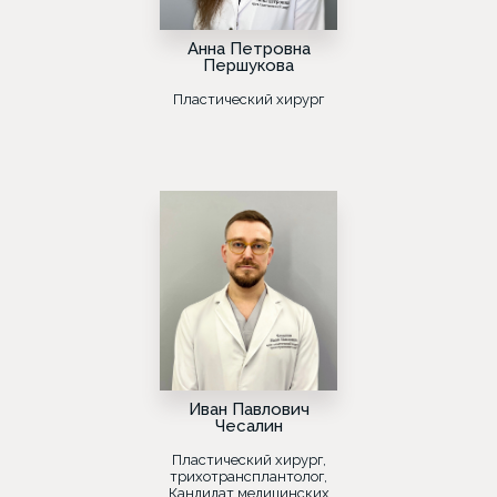
Анна Петровна
Першукова
Пластический хирург
Иван Павлович
Чесалин
Пластический хирург,
трихотрансплантолог,
Кандидат медицинских