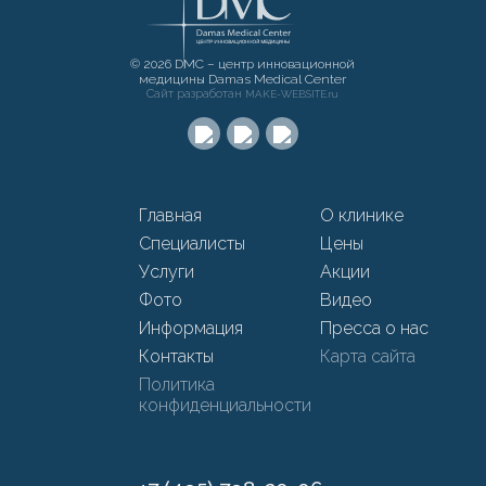
© 2026 DMC – центр инновационной
медицины Damas Medical Center
Сайт разработан
MAKE-WEBSITE.ru
Главная
О клинике
Специалисты
Цены
Услуги
Акции
Фото
Видео
Информация
Пресса о нас
Контакты
Карта сайта
Политика
конфиденциальности