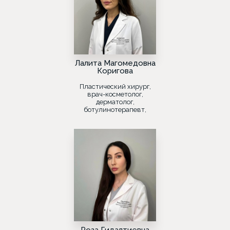
Лалита Магомедовна
Коригова
Пластический хирург,
врач-косметолог,
дерматолог,
ботулинотерапевт,
лазеротерапевт