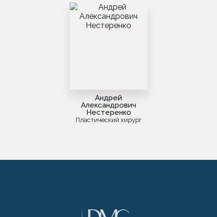
Андрей
Александрович
Нестеренко
Пластический хирург