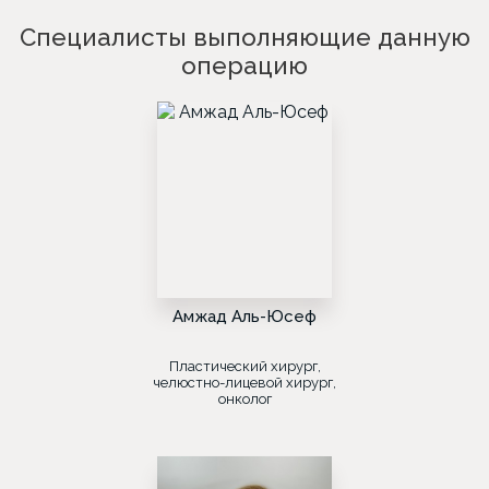
Специалисты выполняющие данную
операцию
Амжад Аль-Юсеф
Пластический хирург,
челюстно-лицевой хирург,
онколог