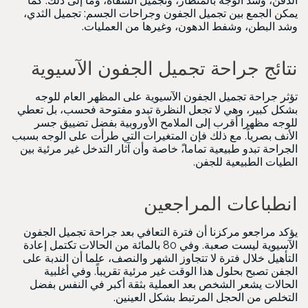
الذقن، وشد الوجه بالمنظار، وتجميل الشفاه، وما إلى ذلك. كما
يمكن الجمع بين تجميل الجفون وجراحات الجسم: تجميل الثدي،
وشد البطن، وشفط الدهون، وغيرها من العمليات.
نتائج جراحة تجميل الجفون الآسيوية
تؤثر جراحة تجميل الجفون الآسيوية على المظهر العام للوجه
بشكل كبير، وهي لا تجعل النظرة تبدو مفتوحة فحسب، بل تعطي
للوجه مظهرا أقرب إلى الملامح الأوروبية بفضل تضييق جسر
الأنف بصرياً. مع ذلك فإن المتغيرات التي طرأت على الوجه بسبب
الجراحة تبدو طبيعية تماما،ً خاصة وأن آثار التدخل غير مرئية بين
الطيات الطبيعية للجفن.
انطباعات المراجعين
يؤكد مراجعو مركزنا أن فترة التعافي بعد جراحة تجميل الجفون
الآسيوية ليست صعبة. وفي 80 بالمائة من الحالات تكتمل إعادة
التأهيل خلال فترة لا تتجاوز الشهر والنصف، علما أن الندبة على
الجفن تصبح بحلول هذا الوقت غير مرئية تقريباً. وفي أغلبية
الحالات يشعر الشخص بعد العملية بثقة أكبر في النفس بفضل
التخلص من الحجل المرتبط بشكل العينين.