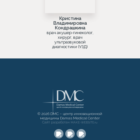
Кристина
Владимировна
Кондрашкина
врач акушер-гинеколог,
хирург, врач
ультразвуковой
диагностики (УЗД)
© 2026 DMC – центр инновационной
медицины Damas Medical Center
Сайт разработан
MAKE-WEBSITE.ru