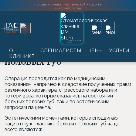
Лучшая клиника пластической хирургии
и косметологии
Главная
→
Услуги
→
Интимная пластика
→
Женская
2016
SINCE
интимная пластика
→
Пластика больших половых губ
СТОМАТОЛОГИЯ
DAMAS
Пластика больших
О
СПЕЦИАЛИСТЫ
ЦЕНЫ
УСЛУГИ
КЛИНИКЕ
половых губ
Операция проводится как по медицинским
показаниям, например в следствие полученных травм
различного характера, стрессового набора или
потери веса, которые сказались на состоянии
больших половых губ, так и по эстетическим
запросам пациента.
Эстетическими моментами, которые сподвигают
пациентку к пластике больших половых губ чаще
всего являются: