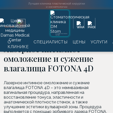
Лучшая клиника пластической хирургии
и косметологии
Главная
→
Услуги
→
Аппаратная косметология
→
FOTONA -
2016
SINCE
комплексное лазерное омоложение и дерматологическое
лечение
→
Лазерное интимное омоложение и сужение
СТОМАТОЛОГИЯ
DAMAS
влагалища FOTONA 4D
О
СПЕЦИАЛИСТЫ
ЦЕНЫ
УСЛУГИ
Лазерное интимное
КЛИНИКЕ
омоложение и сужение
влагалища FOTONA 4D
Лазерное интимное омоложение и сужение
влагалища FOTONA 4D – это неинвазивная
вагинальная процедура, направленная на
восстановление тонуса, эластичности и
анатомической плотности стенок, а также
улучшение эстетики вульварной зоны. Процедура
выполняется с помощью эрбиевого лазера FOTONA,