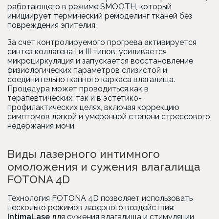
работающего в режиме SMOOTH, который
инициирует термический ремоделинг тканей без
повреждения эпителия.
За счет контролируемого прогрева активируется
синтез коллагена I и III типов, усиливается
микроциркуляция и запускается восстановление
физиологических параметров слизистой и
соединительнотканного каркаса влагалища.
Процедура может проводиться как в
терапевтических, так и в эстетико-
профилактических целях, включая коррекцию
симптомов легкой и умеренной степени стрессового
недержания мочи.
Виды лазерного интимного
омоложения и сужения влагалища
FOTONA 4D
Технология FOTONA 4D позволяет использовать
несколько режимов лазерного воздействия:
IntimaLase
для сужения влагалища и стимуляции