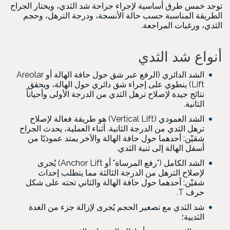
توجد خمس طرق أساسية لإجراء جراحة شد الثدي، ويختار الجراح
الطريقة المناسبة حسب حالة الأنسجة، ودرجة الترهل، وحجم
الثدي، ورغبات المراجعة.
أنواع شد الثدي
الشد الدائري (الرفع عبر شق حول حافة الهالة أو Areolar
Lift) ينطوي على إجراء شق دائري حول الهالة، ويحقق
نتائج جيدة لإصلاح ترهل الثدي من الدرجة الأولى وأحياناً
الثانية.
الشد العمودي (Vertical Lift) هو طريقة فعالة لإصلاح
ترهل الثدي من الدرجة الثانية. أثناء العملية، يحدث الجراح
شقيْن: أحدهما حول حافة الهالة والآخر يمتد عموديًا من
أسفل الهالة إلى ثنية الثدي.
الشد الكامل ("رفع المرساة" أو Anchor Lift) يُجرى
لإصلاح الترهل من الدرجة الثالثة مما يتطلب إحداث
شقيْن: أحدهما حول حافة الهالة والثاني تحته على شكل
حرف T.
شد الثدي مع تصغير الحجم يُجرى لإزالة جزء من الغدة
الثديية؛