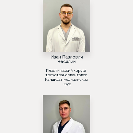
Иван Павлович
Чесалин
Пластический хирург,
трихотрансплантолог,
Кандидат медицинских
наук