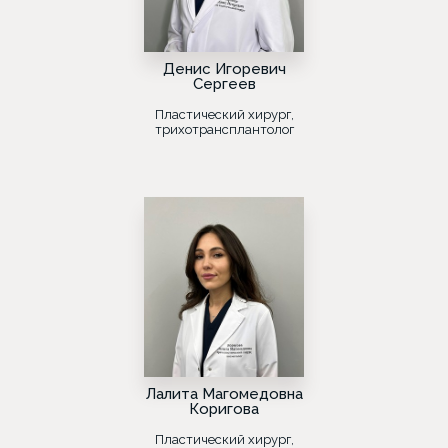
Денис Игоревич
Сергеев
Пластический хирург,
трихотрансплантолог
Лалита Магомедовна
Коригова
Пластический хирург,