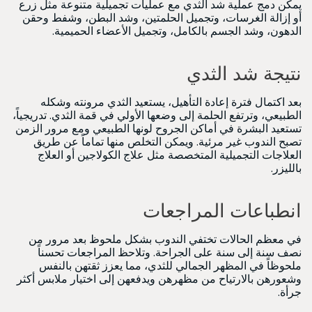
يمكن دمج عملية شد الثدي مع عمليات تجميلية متنوعة مثل زرع
أو إزالة الغرسات، وتجميل الحلمتين، وشد البطن، وشفط وحقن
الدهون، وشد الجسم بالكامل، وتجميل الأعضاء الحميمية.
نتيجة شد الثدي
بعد اكتمال فترة إعادة التأهيل، يستعيد الثدي مرونته وشكله
الطبيعي، وترتفع الحلمة إلى وضعها الأولي في قمة الثدي. تدريجياً،
تستعيد البشرة في أماكن الجروح لونها الطبيعي ومع مرور الزمن
تصبح الندوب غير مرئية. ويمكن التخلص منها تماماً عن طريق
العلاجات التجميلية المتخصصة مثل علاج الكولاجين أو العلاج
بالليزر.
انطباعات المراجعات
في معظم الحالات تختفي الندوب بشكل ملحوظ بعد مرور من
نصف سنة إلى سنة على الجراحة. وتلاحظ المراجعات تحسناً
ملحوظاً في المظهر الجمالي للثدي، مما يعزز ثقتهن بالنفس
وشعورهن بالارتياح من مظهرهن ويدفعهن إلى اختيار ملابس أكثر
جرأة.