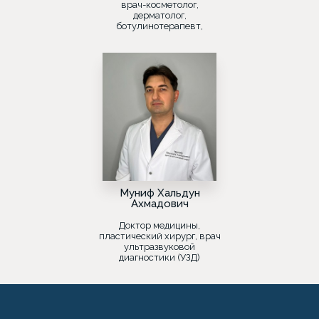
врач-косметолог,
дерматолог,
ботулинотерапевт,
лазеротерапевт
Муниф Хальдун
Ахмадович
Доктор медицины,
пластический хирург, врач
ультразвуковой
диагностики (УЗД)