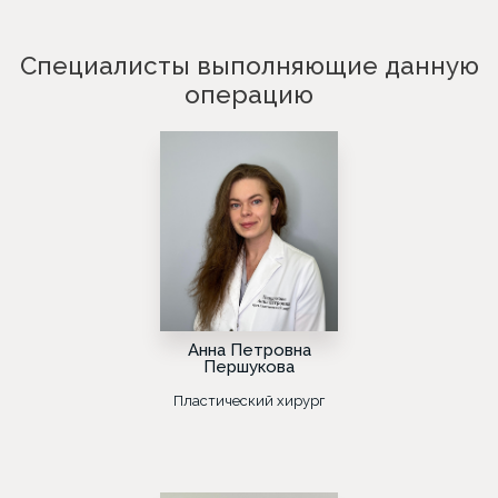
Специалисты выполняющие данную
операцию
Анна Петровна
Першукова
Пластический хирург