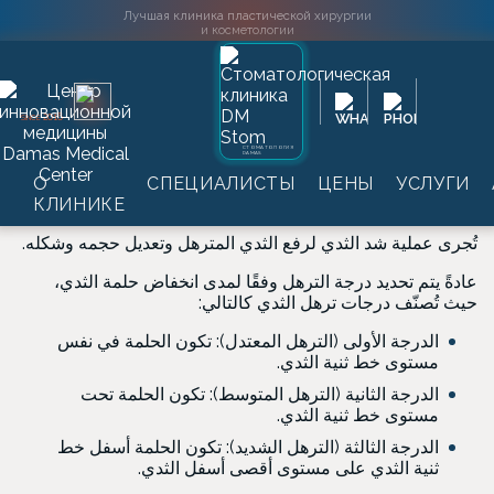
Лучшая клиника пластической хирургии
и косметологии
Главная
→
Услуги
→
Пластическая хирургия
→
Подтяжка
2016
SINCE
شد الثدي
→
груди
СТОМАТОЛОГИЯ
DAMAS
شد الثدي
О
СПЕЦИАЛИСТЫ
ЦЕНЫ
УСЛУГИ
КЛИНИКЕ
تُجرى عملية شد الثدي لرفع الثدي المترهل وتعديل حجمه وشكله.
عادةً يتم تحديد درجة الترهل وفقًا لمدى انخفاض حلمة الثدي،
حيث تُصنّف درجات ترهل الثدي كالتالي:
الدرجة الأولى (الترهل المعتدل): تكون الحلمة في نفس
مستوى خط ثنية الثدي.
الدرجة الثانية (الترهل المتوسط): تكون الحلمة تحت
مستوى خط ثنية الثدي.
الدرجة الثالثة (الترهل الشديد): تكون الحلمة أسفل خط
ثنية الثدي على مستوى أقصى أسفل الثدي.