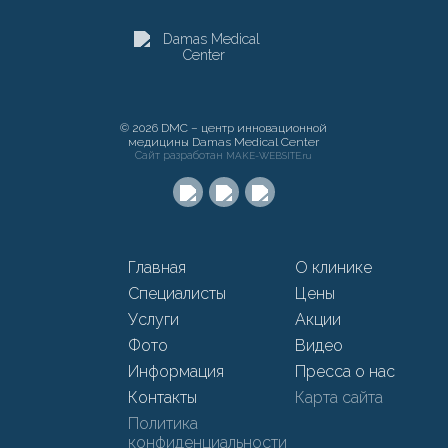
© 2026 DMC – центр инновационной
медицины Damas Medical Center
Сайт разработан
MAKE-WEBSITE.ru
Главная
О клинике
Специалисты
Цены
Услуги
Акции
Фото
Видео
Информация
Пресса о нас
Контакты
Карта сайта
Политика
конфиденциальности