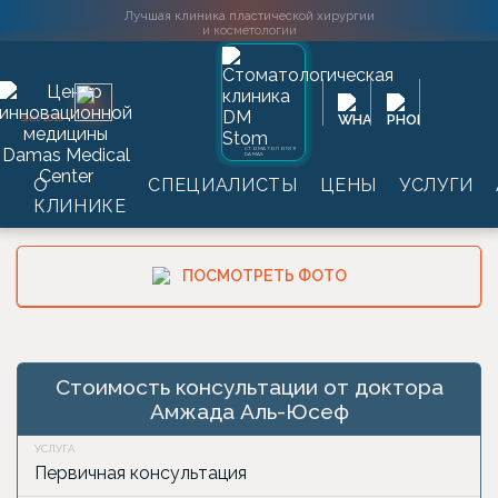
Лучшая клиника пластической хирургии
и косметологии
Главная
→
Цены
→
Пластическая хирургия
→
Амжад Аль-
2016
SINCE
Юсеф
→
Мужская пластика тела
СТОМАТОЛОГИЯ
DAMAS
Мужская пластика тела
О
СПЕЦИАЛИСТЫ
ЦЕНЫ
УСЛУГИ
КЛИНИКЕ
ПОСМОТРЕТЬ ФОТО
Стоимость консультации от доктора
Амжада Аль-Юсеф
Первичная консультация