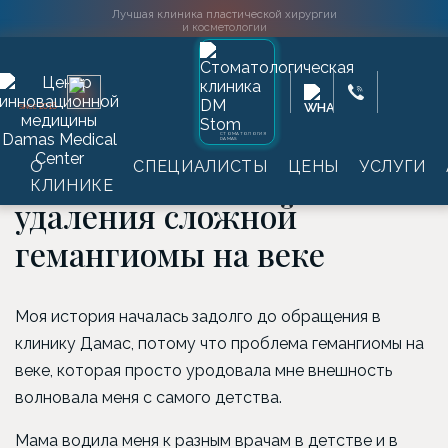
Лучшая клиника пластической хирургии
и косметологии
Главная
→
Информация
→
Истории пациентов
→
Удаление
2016
SINCE
новообразований
→
История пациентки после удаления
сложной гемангиомы на веке
СТОМАТОЛОГИЯ
DAMAS
История пациентки после
О
СПЕЦИАЛИСТЫ
ЦЕНЫ
УСЛУГИ
КЛИНИКЕ
удаления сложной
гемангиомы на веке
Моя история началась задолго до обращения в
клинику Дамас, потому что проблема гемангиомы на
веке, которая просто уродовала мне внешность
волновала меня с самого детства.
Мама водила меня к разным врачам в детстве и в