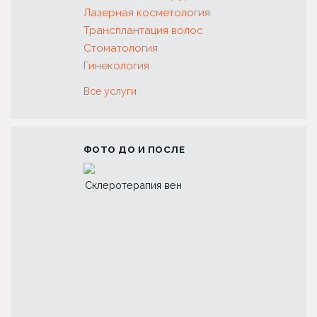
Лазерная косметология
Трансплантация волос
Стоматология
Гинекология
Все услуги
ФОТО ДО И ПОСЛЕ
ия вен
Риносептопластика
Трансплантация 
бровей