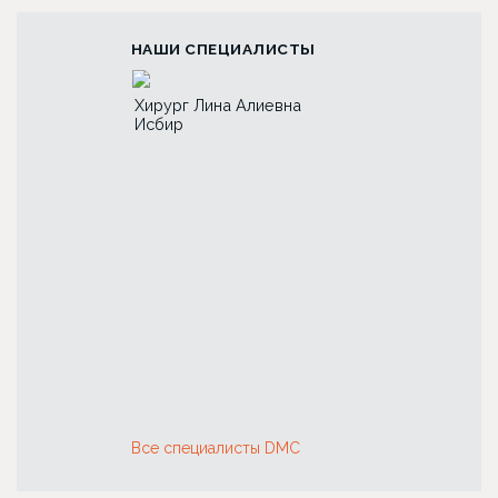
НАШИ СПЕЦИАЛИСТЫ
ад Аль-Юсеф
Хирург Лина Алиевна
Хирург Анна Пе
Исбир
Першукова
Все специалисты DMC