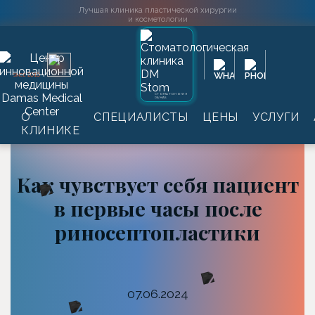
Лучшая клиника пластической хирургии
и косметологии
2016
SINCE
СТОМАТОЛОГИЯ
DAMAS
Главная
→
Информация
→
Статьи
→
Как чувствует
О
СПЕЦИАЛИСТЫ
ЦЕНЫ
УСЛУГИ
себя пациент в первые часы после
КЛИНИКЕ
риносептопластики
Как чувствует себя пациент
в первые часы после
риносептопластики
07.06.2024