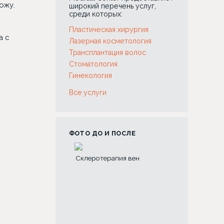
ожу.
широкий перечень услуг,
среди которых:
Пластическая хирургия
а с
Лазерная косметология
Трансплантация волос
Стоматология
Гинекология
Все услуги
ФОТО ДО И ПОСЛЕ
я зубов с
Склеротерапия вен
Риносептопла
й коронок