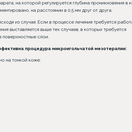
рата, на которой регулируется глубина проникновения в к
нтировано, на расстоянии в 0,5 мм друг от друга.
сходя из случая. Если в процессе лечения требуется работ
ния выставляется выше тех случаев, в которых требуется
в поверхностные слои.
эффективна процедура микроигольчатой мезотерапии:
о на тонкой коже;
опластика
Классическая
Имплантаци
абдоминопластика
установко