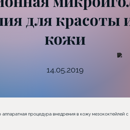
онная микроиго
ия для красоты 
кожи
14.05.2019
 аппаратная процедура внедрения в кожу мезококтейлей с