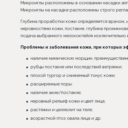
Микроиглы расположены в основании насадки аппа
Микроиглы на насадке расположены строго регламе
Глубина проработки кожи определяется врачом, и
неровностями кожи, постакне, глубина проникнове
подача выбранного мезококтейля исключительно 
Проблемы и заболевания кожи, при которых 
наличие мимических морщин, преимущественн
рубцы постакне или последствий ветрянки;
плохой тургор и сниженный тонус кожи;
расширенные поры;
Трансплантация в зону
Блефар
наличие акне/постакне;
бровей
неровный рельеф кожи и цвет лица;
растяжки и целлюлит на теле;
возрастной птоз овала лица и др.