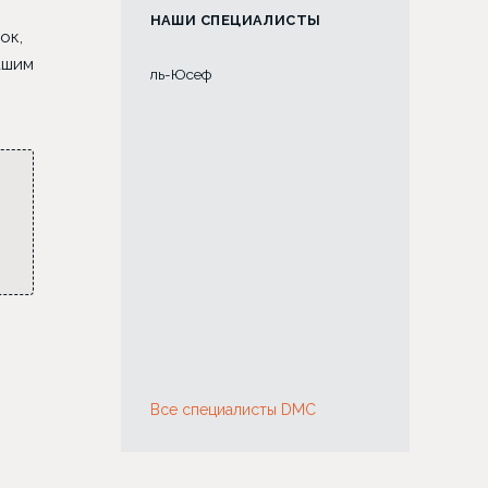
НАШИ СПЕЦИАЛИСТЫ
ок,
ашим
Хирург Амжад Аль-Юсеф
Хирург Лина 
Все специалисты DMC