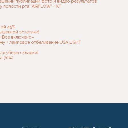
ешении публикации фото и видео результатов
 полости рта "AIRFLOW" + КТ
кой 45%
ышенной эстетики!
 «Все включено»
ну + ламповое отбеливание USA LIGHT
осогубные складки)
а 70%)