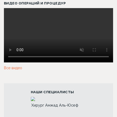
ВИДЕО ОПЕРАЦИЙ И ПРОЦЕДУР
Все видео
НАШИ СПЕЦИАЛИСТЫ
ад Аль-Юсеф
Хирург Лина Алиевна
Хирург Анна Пе
Исбир
Першукова