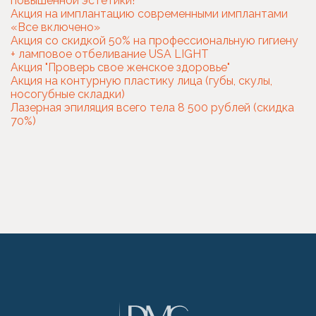
повышенной эстетики!
Акция на имплантацию современными имплантами
«Все включено»
Акция со скидкой 50% на профессиональную гигиену
+ ламповое отбеливание USA LIGHT
Акция "Проверь свое женское здоровье"
Акция на контурную пластику лица (губы, скулы,
носогубные складки)
Лазерная эпиляция всего тела 8 500 рублей (скидка
70%)