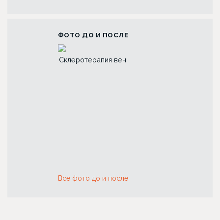
ФОТО ДО И ПОСЛЕ
 с
Склеротерапия вен
Риносептопластика
ок
Все фото до и после