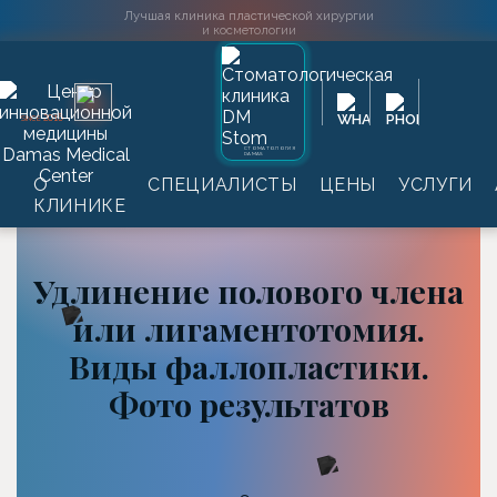
Лучшая клиника пластической хирургии
и косметологии
2016
SINCE
СТОМАТОЛОГИЯ
DAMAS
Главная
→
Информация
→
Статьи
→
Удлинение
О
СПЕЦИАЛИСТЫ
ЦЕНЫ
УСЛУГИ
полового члена или лигаментотомия. Виды
КЛИНИКЕ
фаллопластики. Фото результатов
Удлинение полового члена
или лигаментотомия.
Виды фаллопластики.
Фото результатов