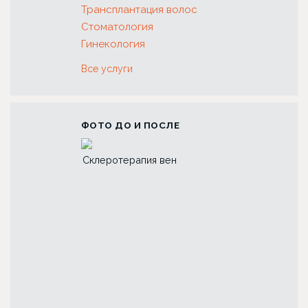
Трансплантация волос
Стоматология
Гинекология
Все услуги
ФОТО ДО И ПОСЛЕ
 зубов с
Склеротерапия вен
Риносептопласт
коронок