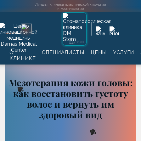
Лучшая клиника пластической хирургии
и косметологии
2016
SINCE
СТОМАТОЛОГИЯ
DAMAS
Главная
→
Информация
→
Статьи
→
Мезотерапия
О
СПЕЦИАЛИСТЫ
ЦЕНЫ
УСЛУГИ
кожи головы: как восстановить густоту волос и
КЛИНИКЕ
вернуть им здоровый вид
Мезотерапия кожи головы:
как восстановить густоту
волос и вернуть им
здоровый вид