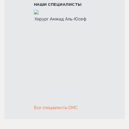
НАШИ СПЕЦИАЛИСТЫ
ад Аль-Юсеф
Хирург Лина Алиевна
Хирург Анна Пе
Исбир
Першукова
Все специалисты DMC