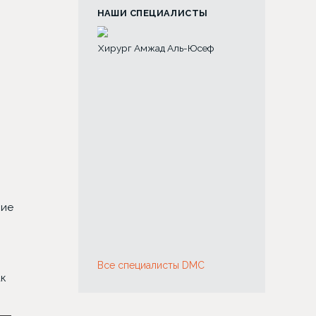
НАШИ СПЕЦИАЛИСТЫ
мжад Аль-Юсеф
ние
Все специалисты DMC
ак