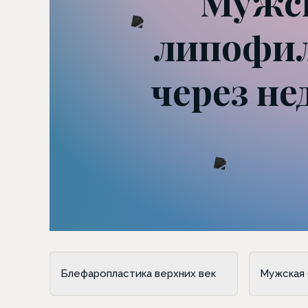
Мужск
липофил
через не
Блефаропластика верхних век
Мужская 