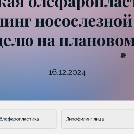
ая блефароплас
инг носослезной
делю на планово
16.12.2024
блефаропластика
Липофилинг лица