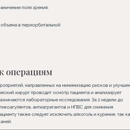
аничение поля зрения;
г Иван Павлович
Гинеколог Наталия
Хирург А
ин
Сергеевна Коротких
и объема в периорбитальной
 к операциям
оприятий, направленных на минимизацию рисков и улучше
ческий хирург проводит осмотр пациента и анализирует
азначаются лабораторные исследования. За 2 недели до
тикоагулянтов, антиагрегантов и НПВС для снижения
циенту также следует исключить алкоголь и курение, так к
аней.