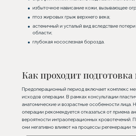
избыточное нависание кожи, вызывающее огр
птоз жировых грыж верхнего века;
рург Лина Алиевна Исбир
Хирург Анна Петровна
Хирур
Першукова
Чесал
астеничный и усталый вид вследствие потер
области;
глубокая носослезная борозда.
Как проходит подготовка
Предоперационный период включает комплекс мер
исходов операции. В рамках консультации пласти
анатомические и возрастные особенности лица. Н
операции рекомендуется отказаться от приема ан
вероятности интраоперационных кровотечений. Па
они негативно влияют на процессы регенерации тк