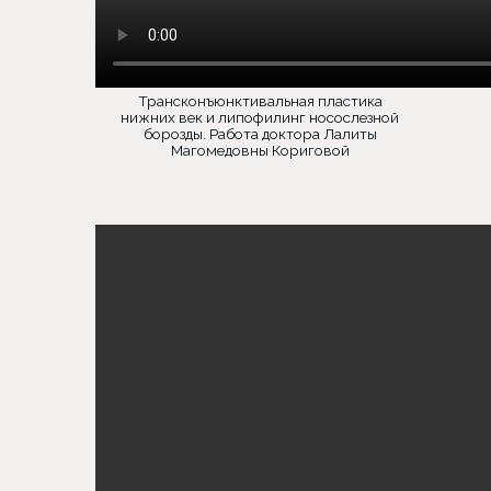
Трансконъюнктивальная пластика
нижних век и липофилинг носослезной
борозды. Работа доктора Лалиты
Магомедовны Кориговой