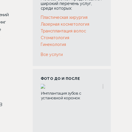
широкий перечень услуг,
среди которых:
ений
Пластическая хирургия
инг
Лазерная косметология
е
Трансплантация волос
х
Стоматология
Гинекология
Все услуги
ФОТО ДО И ПОСЛЕ
я зубов с
Склеротерапия вен
Риносептопла
й коронок
В