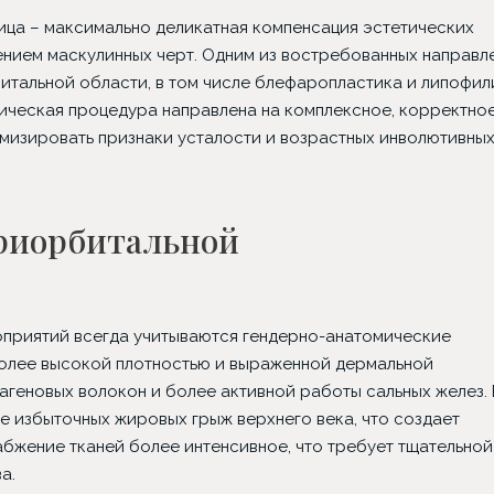
ица – максимально деликатная компенсация эстетических
ением маскулинных черт. Одним из востребованных направл
итальной области, в том числе блефаропластика и липофил
гическая процедура направлена на комплексное, корректно
мизировать признаки усталости и возрастных инволютивны
риорбитальной
приятий всегда учитываются гендерно-анатомические
опластика
Классическая
Имплантаци
более высокой плотностью и выраженной дермальной
абдоминопластика
установко
агеновых волокон и более активной работы сальных желез. 
 избыточных жировых грыж верхнего века, что создает
абжение тканей более интенсивное, что требует тщательной
а.