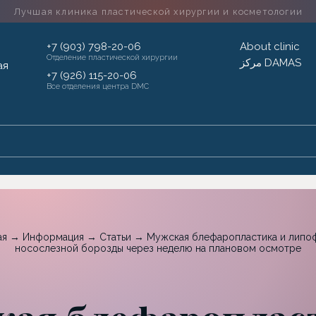
Лучшая клиника пластической хирургии
и косметологии
+7 (903) 798-20-06
About clinic
Отделение пластической хирургии
مركز DAMAS
+7 (926) 115-20-06
Все отделения центра DMC
ая
→
Информация
→
Статьи
→
Мужская блефаропластика и липо
носослезной борозды через неделю на плановом осмотре