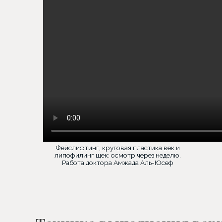
Фейслифтинг, круговая пластика век и
липофилинг щек: осмотр через неделю.
Работа доктора Амжада Аль-Юсеф