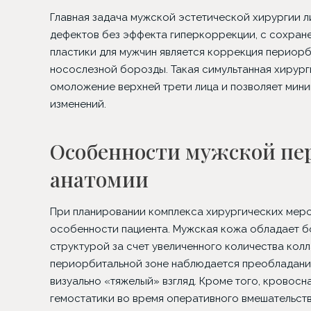
Главная задача мужской эстетической хирургии л
дефектов без эффекта гиперкоррекции, с сохран
пластики для мужчин является коррекция периорб
носослезной борозды. Такая симультанная хирур
омоложение верхней трети лица и позволяет мини
изменений.
Особенности мужской пе
анатомии
При планировании комплекса хирургических меро
Трансплантация в зону
Блефар
особенности пациента. Мужская кожа обладает 
бровей
структурой за счет увеличенного количества колл
периорбитальной зоне наблюдается преобладание
визуально «тяжелый» взгляд. Кроме того, кровосн
гемостатики во время оперативного вмешательств