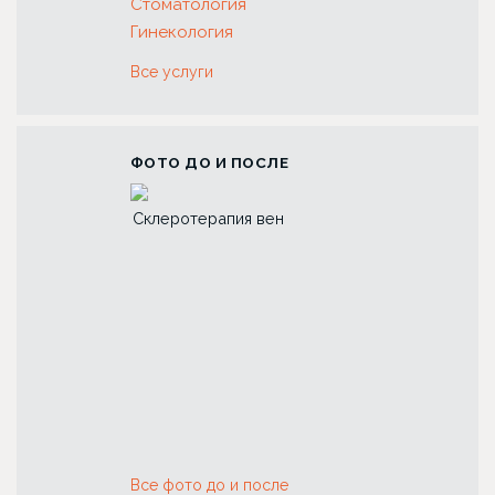
Стоматология
Гинекология
Все услуги
ФОТО ДО И ПОСЛЕ
 зубов с
Склеротерапия вен
Риносептопласт
коронок
Все фото до и после