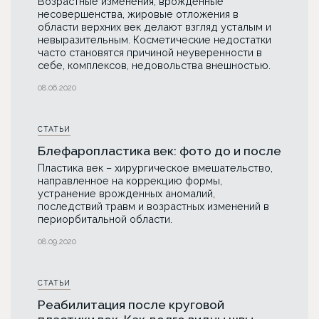
Возрастные изменения, врожденные
несовершенства, жировые отложения в
области верхних век делают взгляд усталым и
невыразительным. Косметические недостатки
часто становятся причиной неуверенности в
себе, комплексов, недовольства внешностью.
08.06.2020
СТАТЬИ
Блефаропластика век: фото до и после
Пластика век – хирургическое вмешательство,
направленное на коррекцию формы,
устранение врожденных аномалий,
последствий травм и возрастных изменений в
периорбитальной области.
08.09.2020
СТАТЬИ
Реабилитация после круговой