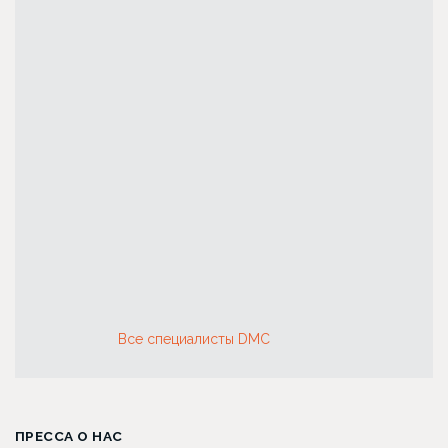
Хирург Амжад Аль-Юсеф
Хирург Лина Ал
Исбир
Все специалисты DMC
ПРЕССА О НАС