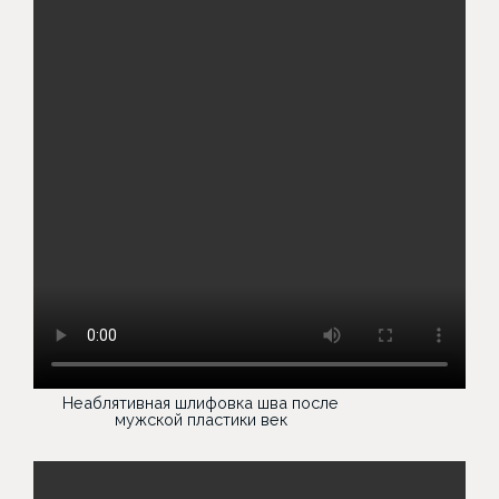
Неаблятивная шлифовка шва после
мужской пластики век