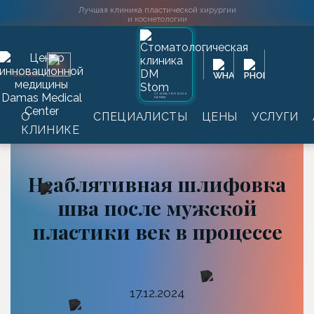
Лучшая клиника пластической хирургии
и косметологии
2016
SINCE
СТОМАТОЛОГИЯ
DAMAS
Главная
→
Информация
→
Статьи
→
Неаблятивная
О
СПЕЦИАЛИСТЫ
ЦЕНЫ
УСЛУГИ
шлифовка шва после мужской пластики век в
КЛИНИКЕ
процессе
Неаблятивная шлифовка
шва после мужской
пластики век в процессе
17.12.2024