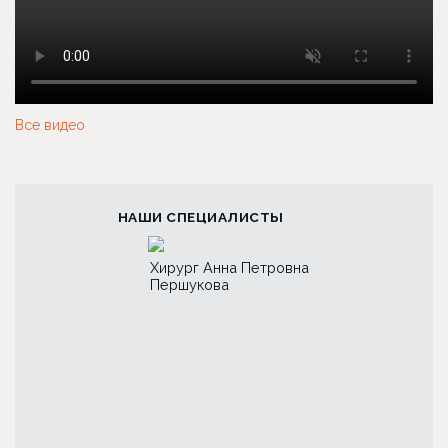
Все видео
НАШИ СПЕЦИАЛИСТЫ
 Алиевна
Хирург Анна Петровна
Хирург Иван Па
Першукова
Чесалин