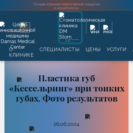
Лучшая клиника пластической хирургии
и косметологии
2016
SINCE
СТОМАТОЛОГИЯ
DAMAS
Главная
→
Информация
→
Статьи
→
Пластика губ
О
СПЕЦИАЛИСТЫ
ЦЕНЫ
УСЛУГИ
«Кессельринг» при тонких губах. Фото результатов
КЛИНИКЕ
Пластика губ
«Кессельринг» при тонких
губах. Фото результатов
26.06.2024