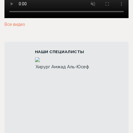
Все видео
НАШИ СПЕЦИАЛИСТЫ
ад Аль-Юсеф
Хирург Лина Алиевна
Хирург Анна Пе
Исбир
Першукова