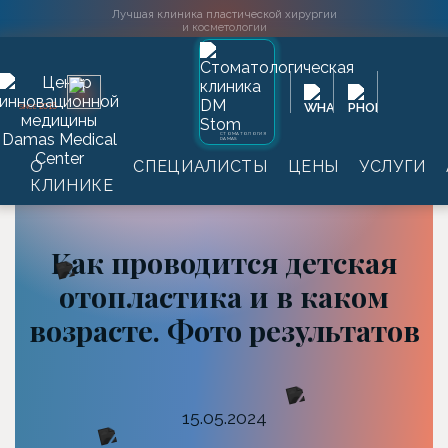
Лучшая клиника пластической хирургии
и косметологии
2016
SINCE
СТОМАТОЛОГИЯ
DAMAS
Главная
→
Информация
→
Статьи
→
Как
О
СПЕЦИАЛИСТЫ
ЦЕНЫ
УСЛУГИ
проводится детская отопластика и в каком
КЛИНИКЕ
возрасте. Фото результатов
Как проводится детская
отопластика и в каком
возрасте. Фото результатов
15.05.2024