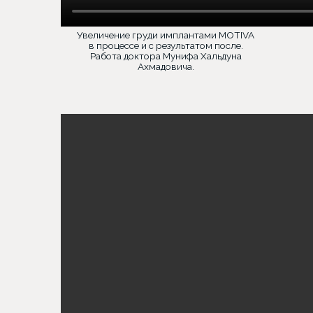
Увеличение груди имплантами MOTIVA
в процессе и с результатом после.
Работа доктора Мунифа Хальдуна
Ахмадовича.