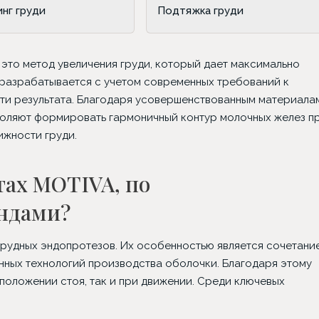
нг груди
Подтяжка груди
это метод увеличения груди, который дает максимально
 разрабатывается с учетом современных требований к
ти результата. Благодаря усовершенствованным материала
воляют формировать гармоничный контур молочных желез п
ижности груди.
тах MOTIVA, по
ендами?
грудных эндопротезов. Их особенностью является сочетани
нных технологий производства оболочки. Благодаря этому
лефаропластика
Классическая
Импла
 положении стоя, так и при движении. Среди ключевых
абдоминопластика
устан