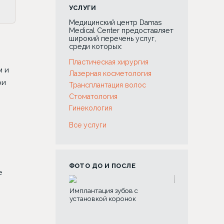
УСЛУГИ
Медицинский центр Damas
Medical Center предоставляет
широкий перечень услуг,
среди которых:
Пластическая хирургия
м и
Лазерная косметология
ри
Трансплантация волос
Стоматология
Гинекология
Все услуги
ФОТО ДО И ПОСЛЕ
е
нтация зубов с
Склеротерапия вен
Риносепт
овкой коронок