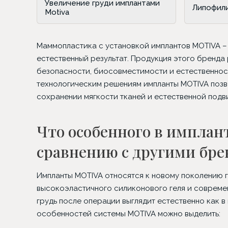
Увеличение груди имплантами
Липофили
Motiva
Маммопластика с установкой имплантов MOTIVA – 
естественный результат. Продукция этого бренда
безопасности, биосовместимости и естественнос
технологическим решениям импланты MOTIVA поз
сохранении мягкости тканей и естественной подв
Что особенного в имплан
сравнению с другими бр
Импланты MOTIVA относятся к новому поколению 
высокоэластичного силиконового геля и совреме
Трансплантация в зону
Б
грудь после операции выглядит естественно как в
бровей
особенностей системы MOTIVA можно выделить: