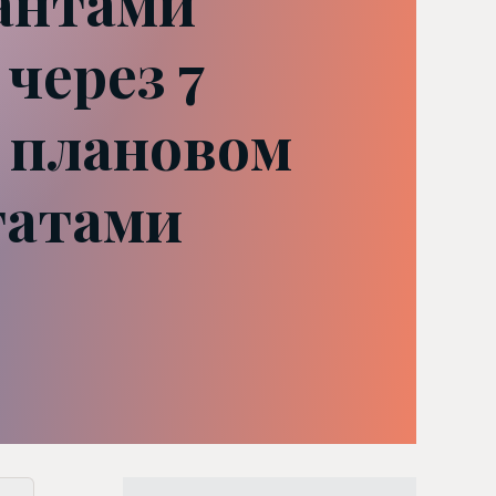
антами
через 7
а плановом
татами