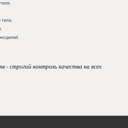
теля;
 тела;
;
моделей.
в - строгий контроль качества на всех