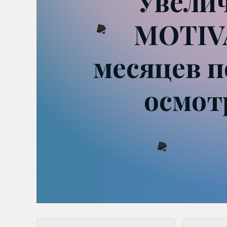
Увели
MOTIVA
месяцев п
осмот