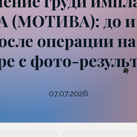
чение груди импл
 (МОТИВА): до и 
осле операции н
ре с фото-резуль
07.07.2026