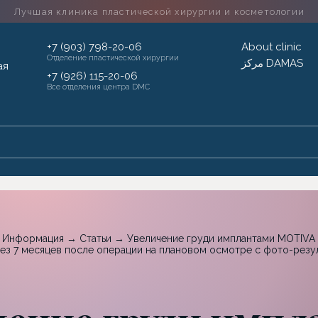
Лучшая клиника пластической хирургии
и косметологии
+7 (903) 798-20-06
About clinic
Отделение пластической хирургии
مركز DAMAS
+7 (926) 115-20-06
Все отделения центра DMC
→
Информация
→
Статьи
→
Увеличение груди имплантами MOTIVA
рез 7 месяцев после операции на плановом осмотре с фото-резу